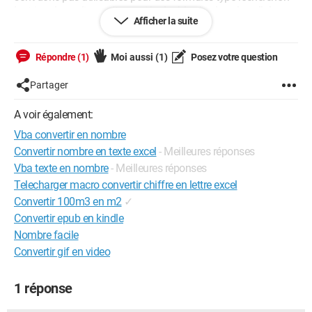
Le triangle ne disparait que si je double-clic dans la cellule.
Afficher la suite
Cells(1, 1).NumberFormat = "0"
Répondre (1)
Moi aussi
(1)
Posez votre question
Partager
J'ai également essayé avec Cint. Le triangle vert disparait bien
mais la valeur renvoyée est 0...
A voir également:
Vba convertir en nombre
Convertir nombre en texte excel
- Meilleures réponses
Cells(1, 1).Value = test
Vba texte en nombre
- Meilleures réponses
Cells(1, 1).Value = CInt(test)
Telecharger macro convertir chiffre en lettre excel
Convertir 100m3 en m2
✓
J'ai tenté de combiner les deux solutions ci-dessus mais sans
Convertir epub en kindle
succès...
Nombre facile
Convertir gif en video
Merci d'avance pour les solutions que vous pouvez apporter à
ce problème.
1 réponse
Cordialement,