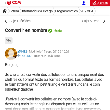
Question
Forum
Informatique & Design
Programmation
VB / VBA
Sujet Précédent
Sujet Suivant
Convertir en nombre
Résolu
Vba
a51432
-
Modifié le 17 sept. 2015 à 16:26
a51432
-
18 sept. 2015 à 10:04
Bonjour,
Je cherche à convertir des cellules contenant uniquement des
chiffres du format texte au format nombre. Les cellules avec
le format texte ont un petit triangle vert d'erreur dans le coin
supérieur gauche.
J'arrive à convertir les cellules en nombre (avec le code ci-
dessous) mais le triangle ne disparait pas et les cellules ne
sont donc pas utilisables pour des formules type recherchev.