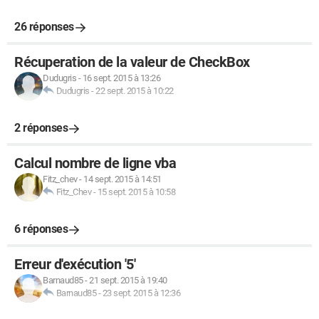
26 réponses
Récuperation de la valeur de CheckBox
Dudugris
-
16 sept. 2015 à 13:26
Dudugris
-
22 sept. 2015 à 10:22
2 réponses
Calcul nombre de ligne vba
Fitz_chev
-
14 sept. 2015 à 14:51
Fitz_Chev
-
15 sept. 2015 à 10:58
6 réponses
Erreur d'exécution '5'
Barnaud85
-
21 sept. 2015 à 19:40
Barnaud85
-
23 sept. 2015 à 12:36