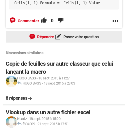
.Cells(i, 1).Formula = .Cells(i, 1).Value
0
Commenter
Répondre
Posez votre question
Discussions similaires
Copie de feuilles sur autre classeur que celui
lançant la macro
HUGO BASS
-
18 sept. 2015 à 11:27
HUGO BASS
-
18 sept. 2015 à 23:03
8 réponses
Vlookup dans un autre fichier excel
Kuartz
-
18 sept. 2015 à 15:20
f894009
-
21 sept. 2015 à 17:51