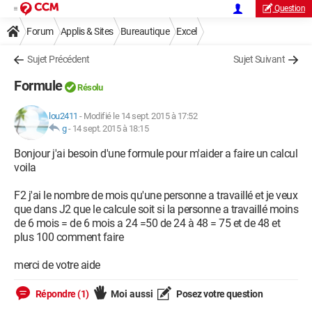
Question
Forum
Applis & Sites
Bureautique
Excel
Sujet Précédent
Sujet Suivant
Formule
Résolu
lou2411
-
Modifié le 14 sept. 2015 à 17:52
g
-
14 sept. 2015 à 18:15
Bonjour j'ai besoin d'une formule pour m'aider a faire un calcul
voila
F2 j'ai le nombre de mois qu'une personne a travaillé et je veux
que dans J2 que le calcule soit si la personne a travaillé moins
de 6 mois = de 6 mois a 24 =50 de 24 à 48 = 75 et de 48 et
plus 100 comment faire
merci de votre aide
Répondre (1)
Moi aussi
Posez votre question