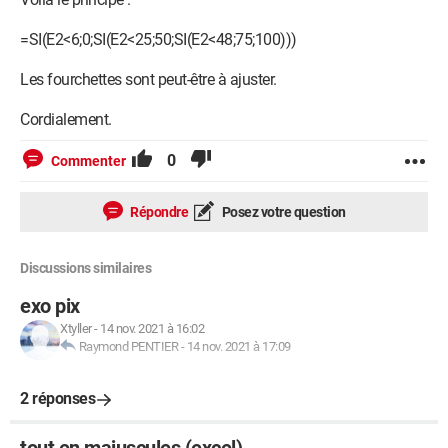
=SI(E2<6;0;SI(E2<25;50;SI(E2<48;75;100)))
Les fourchettes sont peut-être à ajuster.
Cordialement.
0
Commenter
Répondre
Posez votre question
Discussions similaires
exo pix
Xtyller
-
14 nov. 2021 à 16:02
Raymond PENTIER
-
14 nov. 2021 à 17:09
2 réponses