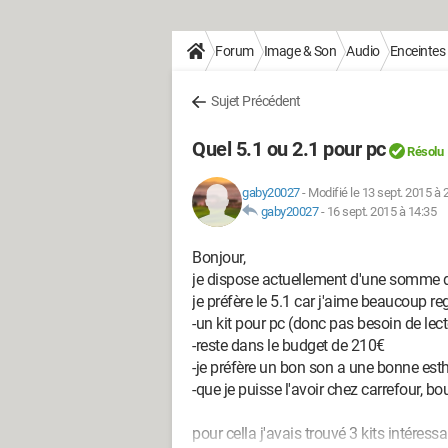
Forum
Image & Son
Audio
Enceintes 
Sujet Précédent
Quel 5.1 ou 2.1 pour pc
Résolu
gaby20027
-
Modifié le 13 sept. 2015 à 
gaby20027
-
16 sept. 2015 à 14:35
Bonjour,
je dispose actuellement d'une somme de 
je préfère le 5.1 car j'aime beaucoup rega
-un kit pour pc (donc pas besoin de lec
-reste dans le budget de 210€
-je préfère un bon son a une bonne esth
-que je puisse l'avoir chez carrefour, 
pour cella j'avais trouvé 3 kits intéressa