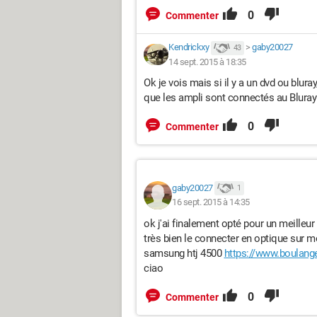
0
Commenter
Kendrickxy
>
gaby20027
43
14 sept. 2015 à 18:35
Ok je vois mais si il y a un dvd ou blur
que les ampli sont connectés au Bluray
0
Commenter
gaby20027
1
16 sept. 2015 à 14:35
ok j'ai finalement opté pour un meille
très bien le connecter en optique sur mo
samsung htj 4500
https://www.boulan
ciao
0
Commenter