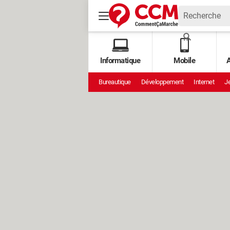
Informatique
Mobile
A
Bureautique
Développement
Internet
Je