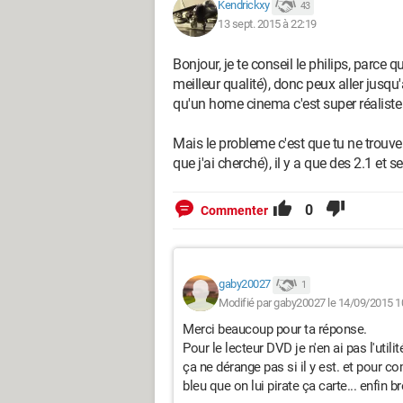
Kendrickxy
43
13 sept. 2015 à 22:19
Bonjour, je te conseil le philips, parce 
meilleur qualité), donc peux aller jusq
qu'un home cinema c'est super réaliste
Mais le probleme c'est que tu ne trouver
que j'ai cherché), il y a que des 2.1 et
0
Commenter
gaby20027
1
Modifié par gaby20027 le 14/09/2015 1
Merci beaucoup pour ta réponse.
Pour le lecteur DVD je n'en ai pas l'util
ça ne dérange pas si il y est. et pour 
bleu que on lui pirate ça carte... enfin 