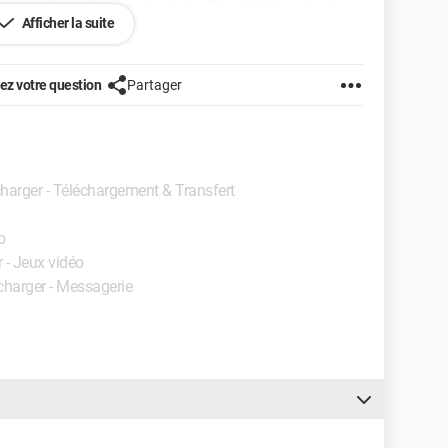
es.com/enceintes-pc/logitech-g51-p3809/test.html
Afficher la suite
s.com/enceintes-pc/edifier-c6xd-p14920/test.html
z votre question
Partager
www.boulanger.com/c/pack-ampli-
charger - Téléchargement & Transfert
 des enceintes mais le problème c'est que c'est hors
o
r - Jeux vidéo
écharger - Messagerie