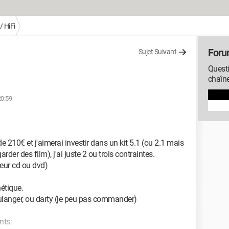
/ HiFi
Foru
Sujet Suivant
Questi
chaîne
20:59
210€ et j'aimerai investir dans un kit 5.1 (ou 2.1 mais
rder des film), j'ai juste 2 ou trois contraintes.
teur cd ou dvd)
étique.
boulanger, ou darty (je peu pas commander)
nts: