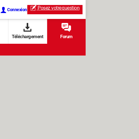
Posez votre
question
Connexion
Téléchargement
Forum