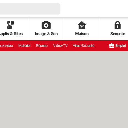
pplis & Sites
Image & Son
Maison
Securité
ux vidéo
Matériel
Réseau
Vidéo/TV
Virus/Sécurité
Emploi