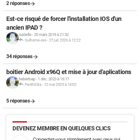
2 réponses
Est-ce risqué de forcer l'installation IOS d'un
ancien IPAD ?
isabelle
-
25 mars 2019 à 21:32
Guihome-exe
-
27 juil. 2026 à 12:22
34 réponses
boitier Android x96Q et mise à jour d'aplications
bebertoap
-
1 déc. 2023 à 16:17
Panth33ra
-
12 mai 2025 à 14:02
5 réponses
DEVENEZ MEMBRE EN QUELQUES CLICS
Connectez-vous simplement avec ceux qui