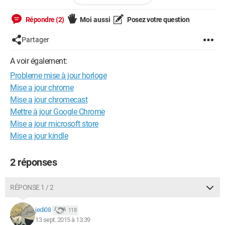
chercher avant de poser ce post, pourriez vous s'il vous plait
m'éclairer.
Répondre (2)
Moi aussi
Posez votre question
Cordialement,
Partager
Marc.
A voir également:
Probleme mise à jour horloge
Mise a jour chrome
Mise a jour chromecast
Mettre à jour Google Chrome
Mise a jour microsoft store
Mise a jour kindle
2 réponses
RÉPONSE 1 / 2
jedi08
118
13 sept. 2015 à 13:39