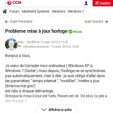
Question
Forum
Matériel & Système
Windows
Windows 7
Sujet Précédent
Sujet Suivant
Probleme mise à jour horloge
Résolu
Marc
-
Modifié le 13 sept. 2015 à 13:25
Utilisateur anonyme -
13 sept. 2015 à 15:29
Bonjour à tous,
Je viens de formater mon ordinateur ( Windows XP à
Windows 7 Starter ) mais depuis, l'horloge ne se synchronise
pas automatiquement, c'est à dire : je suis obligé d'aller dans
les paramètres " temps internet ", "modifier", "mettre a jour
(time-nw.nist.gov)"
est cela à chaque démarrage.
(lorsque la mise à jour est faite, l'heure est ok. De plus, la pile a
été changé. )
Afficher la suite
Je ne suis que débutant dans l'informatique, j'ai essayé de