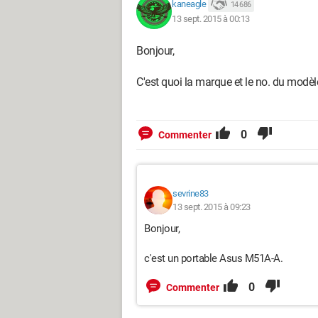
kaneagle
14 686
13 sept. 2015 à 00:13
Bonjour,
C'est quoi la marque et le no. du modèl
0
Commenter
sevrine83
13 sept. 2015 à 09:23
Bonjour,
c'est un portable Asus M51A-A.
0
Commenter