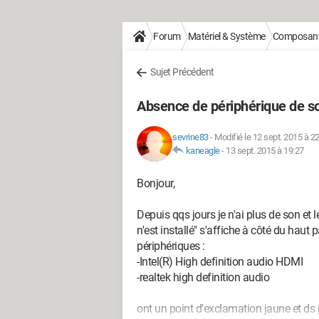
Forum
Matériel & Système
Composan
Sujet Précédent
Absence de périphérique de so
sevrine83
-
Modifié le 12 sept. 2015 à 2
kaneagle
-
13 sept. 2015 à 19:27
Bonjour,
Depuis qqs jours je n'ai plus de son et
n'est installé" s'affiche à côté du haut 
périphériques :
-Intel(R) High definition audio HDMI
-realtek high definition audio
ont un point d'exclamation jaune et ds