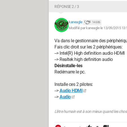
RÉPONSE 2 / 3
kaneagle
14 686
Modifié par kaneagle le 13/09/2015 13:
Va dans le gestionnaire des périphériq
Fais clic droit sur les 2 périphériques:
--> Intel(R) High definition audio HDMI
--> Realtek high definition audio
Désinstalle-les
Redémarre le pc.
Installe ces 2 pilotes:
-->
Audio HDMI
-->
Audio
L'être humain est à son mieux quand les chos