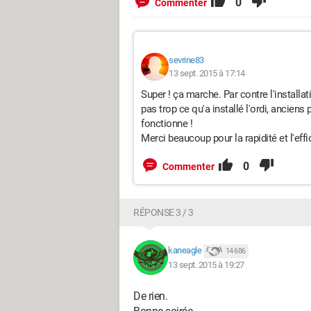
0
Commenter
sevrine83
13 sept. 2015 à 17:14
Super ! ça marche. Par contre l'installat
pas trop ce qu'a installé l'ordi, anciens 
fonctionne !
Merci beaucoup pour la rapidité et l'effi
0
Commenter
RÉPONSE 3 / 3
kaneagle
14 686
13 sept. 2015 à 19:27
De rien.