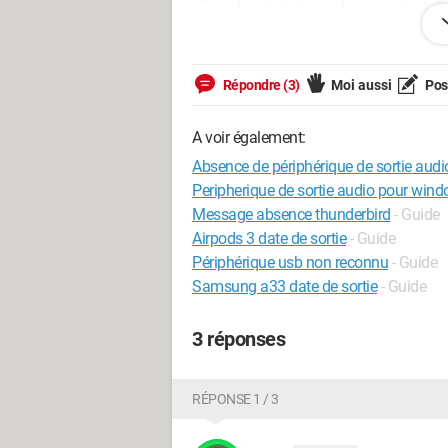
pilote de périphérique de ce matériel. 
apparaît. J ai fait une recherche de mise 
Après lecture sur des forums j ai tenté 
Répondre (3)
Moi aussi
Pose
Upperfilters et Lowerfilters de la clé de 
HKEY_LOCAL_MACHINE\SYSTEM\Curren
A voir également:
BFC1-08002BE10318}
Absence de périphérique de sortie audi
Mais toujours rien ...
Peripherique de sortie audio pour wind
Je suis sous Windows vista
Message absence thunderbird
- Guide
Airpods 3 date de sortie
- Guide
Merci d'avance à ceux qui pourront m ap
Périphérique usb non reconnu
- Guide
Samsung a33 date de sortie
- Guide
3 réponses
RÉPONSE 1 / 3