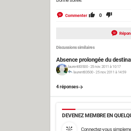
Bonne soirée.
0
Commenter
Répon
Discussions similaires
Absence prolongée du destinat
laurent83500
-
25 nov. 2011 à 10:17
laurent83500
-
25 nov. 2011 à 14:59
4 réponses
DEVENEZ MEMBRE EN QUELQU
Connectez-vous simplemen