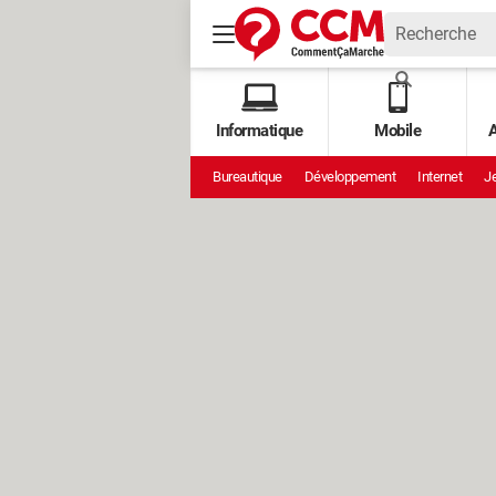
Informatique
Mobile
A
Bureautique
Développement
Internet
Je