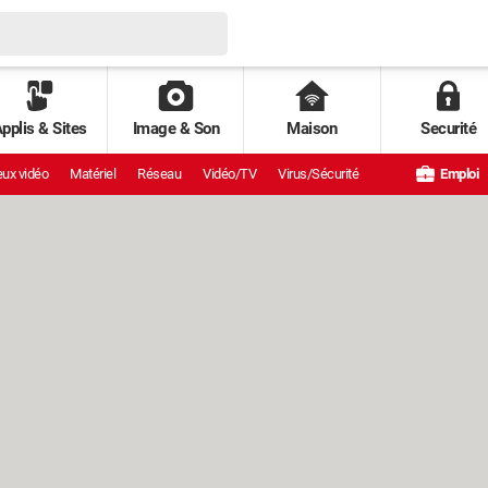
pplis & Sites
Image & Son
Maison
Securité
ux vidéo
Matériel
Réseau
Vidéo/TV
Virus/Sécurité
Emploi