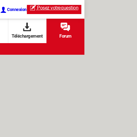
Posez votre
question
Connexion
Téléchargement
Forum