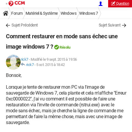
Question
Forum
Matériel & Système
Windows
Windows 7
Sujet Précédent
Sujet Suivant
Comment restaurer en mode sans échec une
image windows 7 ?
Résolu
rick7
-
Modifié le 9 sept. 2015 à 19:56
rick7
-
5 oct. 2015 à 18:42
Bonsoir,
Lorsque je tente de restaurer mon PC via l'image de
sauvegarde de Windows 7, cela plante et cela m'affiche "Erreur
0xc0000022", j'ai vu comment il est possible de faire une
restauration via l'invite de commande (rstrui.exe) avec le
mode sans échec, mais je cherche la ligne de commande me
permettant de faire la même chose, mais avec une image de
sauvegarde.