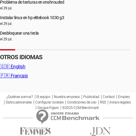
Problema de texturas en enshrouded
el 29 jul.
Instalar linux en hp elitebook 1030 g3
el 29 jul.
Desbloquear una tecla
el 29 jul.
OTROS IDIOMAS
🇬🇧
English
🇫🇷
Français
¿Quiénes somos?
El equipo
Nuestra empresa
Publicidad
Contact
Empleo
Datos personales
Configurar cookies
Condiciones de uso
RSS
Avisos legales
Groupe Figaro
©2025 CCM Benchmark