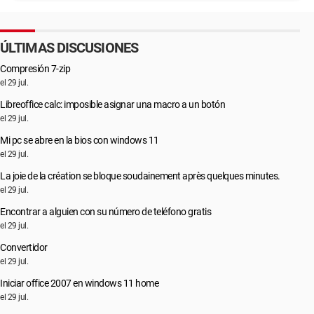
ÚLTIMAS DISCUSIONES
Compresión 7-zip
el 29 jul.
Libreoffice calc: imposible asignar una macro a un botón
el 29 jul.
Mi pc se abre en la bios con windows 11
el 29 jul.
La joie de la création se bloque soudainement après quelques minutes.
el 29 jul.
Encontrar a alguien con su número de teléfono gratis
el 29 jul.
Convertidor
el 29 jul.
Iniciar office 2007 en windows 11 home
el 29 jul.