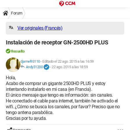
Forum
Ver originales (Francés)
Instalación de receptor GN-2500HD PLUS
Resuelto
djamel93110
-
Editado el 22 ago. 2015 a las 16:59
Andy31200
-
22 ago. 2015 a las 18:59
Hola,
Acabo de comprar un gigante 2500HD PLUS y estoy
intentando instalarlo en mi casa (en Francia).
El único mensaje que tengo es información: sin canales.
He conectado el cable para internet, también he activado el
wifi. ¿Cómo se busca los canales, por favor? Preciso que no
tengo antena parabólica.
Gracias por tu ayuda.