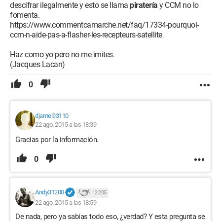
descifrar ilegalmente y esto se llama
piratería
y CCM no lo
fomenta.
https://www.commentcamarche.net/faq/17334-pourquoi-
ccm-n-aide-pas-a-flasher-les-recepteurs-satellite
Haz como yo pero no me imites.
(Jacques Lacan)
0
djamel93110
22 ago. 2015 a las 18:39
Gracias por la información.
0
Andy31200
12 205
22 ago. 2015 a las 18:59
De nada, pero ya sabías todo eso, ¿verdad? Y esta pregunta se