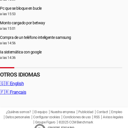
Pc que se bloque en bucle
a las 15:53
Monto cargado por betway
a las 15:01
Compra de un teléfono inteligente samsung
a las 14:56
Ia sistemática con google
a las 14:36
OTROS IDIOMAS
🇬🇧
English
🇫🇷
Français
¿Quiénes somos?
El equipo
Nuestra empresa
Publicidad
Contact
Empleo
Datos personales
Configurar cookies
Condiciones de uso
RSS
Avisos legales
Groupe Figaro
©2025 CCM Benchmark