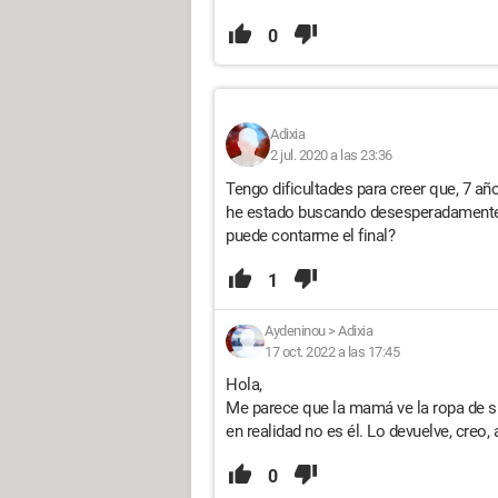
0
Adixia
2 jul. 2020 a las 23:36
Tengo dificultades para creer que, 7 a
he estado buscando desesperadamente. 
puede contarme el final?
1
Aydeninou
>
Adixia
17 oct. 2022 a las 17:45
Hola,
Me parece que la mamá ve la ropa de su 
en realidad no es él. Lo devuelve, creo, a
0