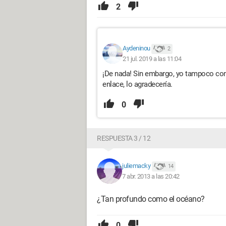
2
Aydeninou
2
21 jul. 2019 a las 11:04
¡De nada! Sin embargo, yo tampoco cons
enlace, lo agradecería.
0
RESPUESTA 3 / 12
juliemacky
14
7 abr. 2013 a las 20:42
¿Tan profundo como el océano?
0