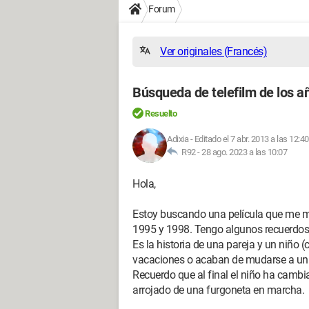
Forum
Ver originales (Francés)
Búsqueda de telefilm de los a
Resuelto
Adixia
-
Editado el 7 abr. 2013 a las 12:40
R92 -
28 ago. 2023 a las 10:07
Hola,
Estoy buscando una película que me m
1995 y 1998. Tengo algunos recuerdos
Es la historia de una pareja y un niño 
vacaciones o acaban de mudarse a un n
Recuerdo que al final el niño ha cambia
arrojado de una furgoneta en marcha.