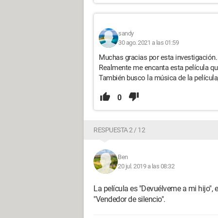
sandy
30 ago. 2021 a las 01:59
Muchas gracias por esta investigación.
Realmente me encanta esta película q
También busco la música de la película,
0
RESPUESTA 2 / 12
Ben
20 jul. 2019 a las 08:32
La película es "Devuélveme a mi hijo",
"Vendedor de silencio".