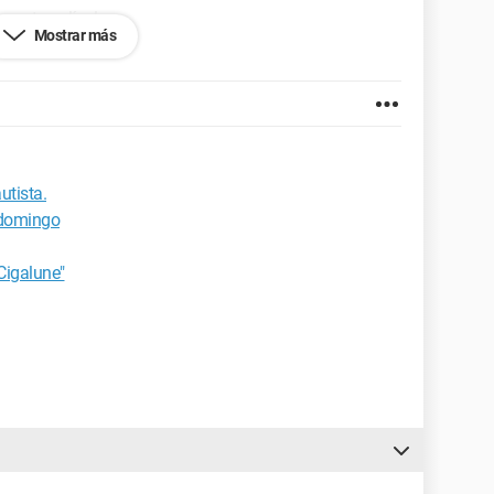
r esta película
Mostrar más
utista.
 domingo
Cigalune"