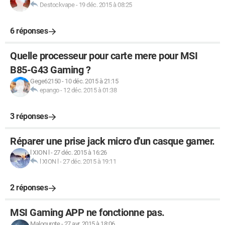
Destockvape
-
19 déc. 2015 à 08:25
6 réponses
Quelle processeur pour carte mere pour MSI
B85-G43 Gaming ?
Gege62150
-
10 déc. 2015 à 21:15
epango
-
12 déc. 2015 à 01:38
3 réponses
Réparer une prise jack micro d'un casque gamer.
l XION l
-
27 déc. 2015 à 16:26
l XION l
-
27 déc. 2015 à 19:11
2 réponses
MSI Gaming APP ne fonctionne pas.
Malogurote
-
27 avr. 2015 à 18:06