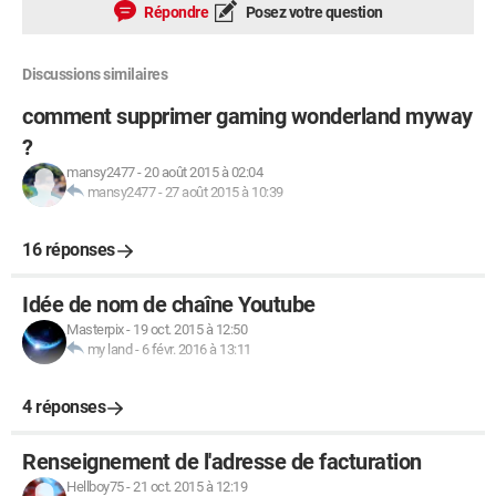
Répondre
Posez votre question
Discussions similaires
comment supprimer gaming wonderland myway
?
mansy2477
-
20 août 2015 à 02:04
mansy2477
-
27 août 2015 à 10:39
16 réponses
Idée de nom de chaîne Youtube
Masterpix
-
19 oct. 2015 à 12:50
my land
-
6 févr. 2016 à 13:11
4 réponses
Renseignement de l'adresse de facturation
Hellboy75
-
21 oct. 2015 à 12:19