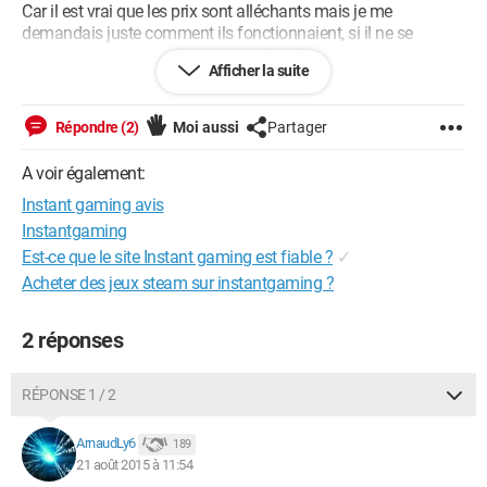
Car il est vrai que les prix sont alléchants mais je me
demandais juste comment ils fonctionnaient, si il ne se
cachait pas quelque chose de louche derrière tout ça ^^...
Afficher la suite
J'attend vos réponses, à bientôt, Sensi. :)
Répondre (2)
Moi aussi
Partager
A voir également:
Instant gaming avis
Instantgaming
Est-ce que le site Instant gaming est fiable ?
✓
Acheter des jeux steam sur instantgaming ?
2 réponses
RÉPONSE 1 / 2
ArnaudLy6
189
21 août 2015 à 11:54