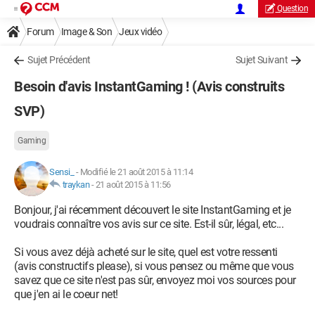
Question
Forum
Image & Son
Jeux vidéo
Sujet Précédent
Sujet Suivant
Besoin d'avis InstantGaming ! (Avis construits
SVP)
Gaming
Sensi_
-
Modifié le 21 août 2015 à 11:14
traykan
-
21 août 2015 à 11:56
Bonjour, j'ai récemment découvert le site InstantGaming et je
voudrais connaître vos avis sur ce site. Est-il sûr, légal, etc...
Si vous avez déjà acheté sur le site, quel est votre ressenti
(avis constructifs please), si vous pensez ou même que vous
savez que ce site n'est pas sûr, envoyez moi vos sources pour
que j'en ai le coeur net!