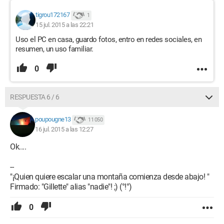
tigrou172167
1
15 jul. 2015 a las 22:21
Uso el PC en casa, guardo fotos, entro en redes sociales, en
resumen, un uso familiar.
0
RESPUESTA 6 / 6
poupougne13
11 050
16 jul. 2015 a las 12:27
Ok....
--
"¡Quien quiere escalar una montaña comienza desde abajo! "
Firmado: "Gillette" alias "nadie"! ;) (°!°)
0