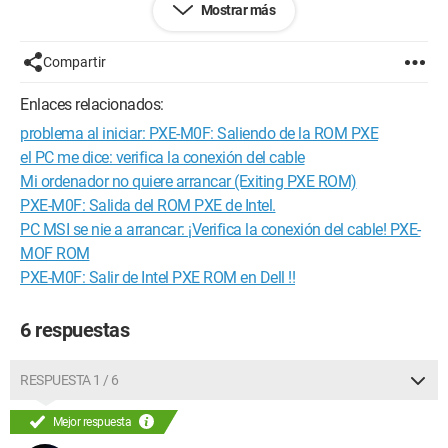
Mostrar más
También aparece este mensaje,
Intel UNDI, PXE-2.0 (build 083)
Copyright (c) 1997-2000 Intel Corporation
Compartir
For Atheros PCIE Ethernet Controller v2.0.2.7(11/02/10)
¡Verifique la conexión del cable!
Enlaces relacionados:
PXE-M0F: Salida del ROM PXE de Intel.
problema al iniciar: PXE-M0F: Saliendo de la ROM PXE
No hay dispositivo de arranque -- inserte el disco de arranque y
presione cualquier tecla.
el PC me dice: verifica la conexión del cable
El disco duro fue cambiado hace aproximadamente 2 meses.
Mi ordenador no quiere arrancar (Exiting PXE ROM)
Y no encuentro el CD.
PXE-M0F: Salida del ROM PXE de Intel.
Gracias de antemano por su ayuda.
PC MSI se nie a arrancar: ¡Verifica la conexión del cable! PXE-
MOF ROM
PXE-M0F: Salir de Intel PXE ROM en Dell !!
6 respuestas
RESPUESTA 1 / 6
Mejor respuesta