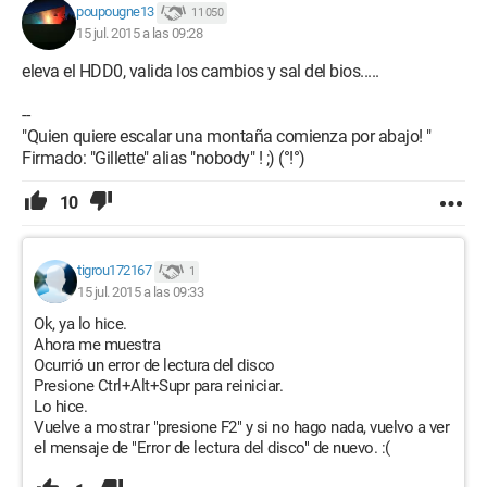
poupougne13
11 050
15 jul. 2015 a las 09:28
eleva el HDD0, valida los cambios y sal del bios.....
--
"Quien quiere escalar una montaña comienza por abajo! "
Firmado: "Gillette" alias "nobody" ! ;) (°!°)
10
tigrou172167
1
15 jul. 2015 a las 09:33
Ok, ya lo hice.
Ahora me muestra
Ocurrió un error de lectura del disco
Presione Ctrl+Alt+Supr para reiniciar.
Lo hice.
Vuelve a mostrar "presione F2" y si no hago nada, vuelvo a ver
el mensaje de "Error de lectura del disco" de nuevo. :(