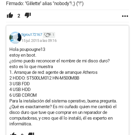
Firmado: "Gillette" alias "nobody"! ;) (°!°)
2
tigrou172167
1
15 jul. 2015 a las 09:16
Hola poupougne13
estoy en boot.
¿cómo puedo reconocer el nombre de mi disco duro?
esto es lo que muestra
1. Arranque de red: agente de arranque Atheros
2 HDDO: ST500LM012 HN-M500MBB
3 USB FDD
4 USB HDD
6 USB CDROM
Para la instalación del sistema operativo, buena pregunta.
¿Qué es exactamente? Es mi cuñado quien me cambió el
disco duro que tuve que comprar en un reparador de
computadoras, y creo que él lo instaló, él es experto en
informática.