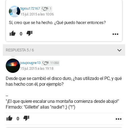
tigrou172167
1
15 jul. 2015 a las 10:06
Sí, creo que se ha hecho. ¿Qué puedo hacer entonces?
0
RESPUESTA 5 / 6
poupougne13
11 050
15 jul. 2015 a las 19:18
Desde que se cambió el disco duro, ¿has utilizado el PC, y qué
has hecho con él, por ejemplo?
--
"¡El que quiere escalar una montaña comienza desde abajo!"
Firmado: "Gillette" alias "nadie"! ;) (°!°)
0