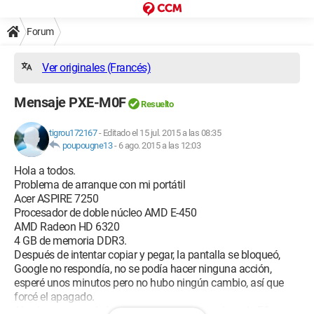
Forum
Ver originales (Francés)
Mensaje PXE-M0F
Resuelto
tigrou172167
-
Editado el 15 jul. 2015 a las 08:35
poupougne13
-
6 ago. 2015 a las 12:03
Hola a todos.
Problema de arranque con mi portátil
Acer ASPIRE 7250
Procesador de doble núcleo AMD E-450
AMD Radeon HD 6320
4 GB de memoria DDR3.
Después de intentar copiar y pegar, la pantalla se bloqueó,
Google no respondía, no se podía hacer ninguna acción,
esperé unos minutos pero no hubo ningún cambio, así que
forcé el apagado.
Al volver a encenderlo, me propone presionar la tecla F2.