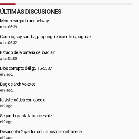
ÚLTIMAS DISCUSIONES
Monto cargado por betway
a las 06:39
Coucou, soy sandra, propongo encuentros pagos e
a las 06:32
Estado de la batería del ipad air
a las 05:00
Bios corrupto dell g5 15-5587
el 9 ago.
Bug de archivo excel
el 9 ago.
Ia sistemática con google
el 9 ago.
Segunda pantalla inaccesible
el 9 ago.
Desacoplar 2 ipados con la misma contraseña
el 9 ago.