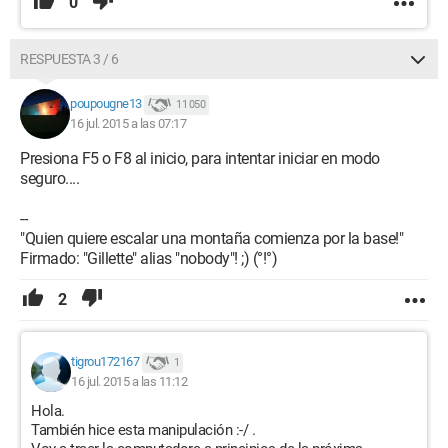
0
RESPUESTA 3 / 6
poupougne13
11 050
16 jul. 2015 a las 07:17
Presiona F5 o F8 al inicio, para intentar iniciar en modo
seguro....
--
"Quien quiere escalar una montaña comienza por la base!"
Firmado: "Gillette" alias "nobody"! ;) (°!°)
2
tigrou172167
1
16 jul. 2015 a las 11:12
Hola.
También hice esta manipulación :-/ .