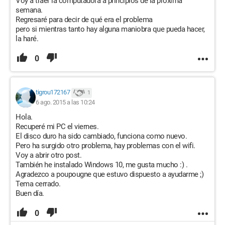
Voy a traer la computadora a principios de la próxima
semana.
Regresaré para decir de qué era el problema
pero si mientras tanto hay alguna maniobra que pueda hacer,
la haré.
0
tigrou172167
1
6 ago. 2015 a las 10:24
Hola.
Recuperé mi PC el viernes.
El disco duro ha sido cambiado, funciona como nuevo.
Pero ha surgido otro problema, hay problemas con el wifi.
Voy a abrir otro post.
También he instalado Windows 10, me gusta mucho :) .
Agradezco a poupougne que estuvo dispuesto a ayudarme ;)
Tema cerrado.
Buen día.
0