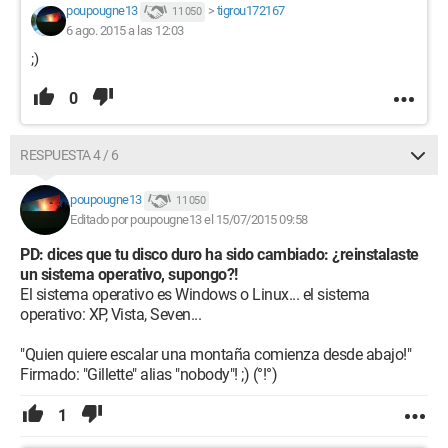
poupougne13
>
tigrou172167
11 050
6 ago. 2015 a las 12:03
;)
0
RESPUESTA 4 / 6
poupougne13
11 050
Editado por poupougne13 el 15/07/2015 09:58
PD: dices que tu disco duro ha sido cambiado: ¿reinstalaste
un sistema operativo, supongo?!
El sistema operativo es Windows o Linux... el sistema
operativo: XP, Vista, Seven...
"Quien quiere escalar una montaña comienza desde abajo!"
Firmado: "Gillette" alias "nobody"! ;) (°!°)
1