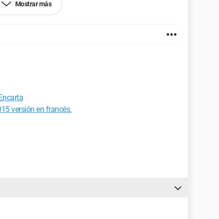
Mostrar más
8.0.2125.111
 Encarta
015 versión en francés.