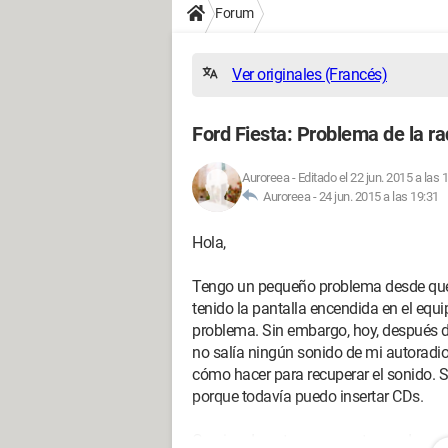
Forum
Ver originales (Francés)
Ford Fiesta: Problema de la ra
Auroreea
-
Editado el 22 jun. 2015 a las 
Auroreea -
24 jun. 2015 a las 19:31
Hola,
Tengo un pequeño problema desde qu
tenido la pantalla encendida en el eq
problema. Sin embargo, hoy, después d
no salía ningún sonido de mi autoradi
cómo hacer para recuperar el sonido. 
porque todavía puedo insertar CDs.
Gracias de antemano por tu ayuda.