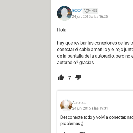
letotof
482
24 jun. 2015 a las 16:25
Hola
hay que revisar las conexiones de las 
conectar el cable amarillo y el rojo junt
de la pantalla de la autoradio, pero no
autoradio? gracias
7
Auroreea
24 jun. 2015 a las 19:31
Desconecté todo y volví a conectar, nad
problemas ;)