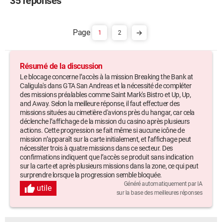
35 réponses
1
2
Résumé de la discussion
Le blocage concerne l’accès à la mission Breaking the Bank at
Caligula's dans GTA San Andreas et la nécessité de compléter
des missions préalables comme Saint Mark's Bistro et Up, Up,
and Away. Selon la meilleure réponse, il faut effectuer des
missions situées au cimetière d'avions près du hangar, car cela
déclenche l’affichage de la mission du casino après plusieurs
actions. Cette progression se fait même si aucune icône de
mission n’apparaît sur la carte initialement, et l’affichage peut
nécessiter trois à quatre missions dans ce secteur. Des
confirmations indiquent que l’accès se produit sans indication
sur la carte et après plusieurs missions dans la zone, ce qui peut
surprendre lorsque la progression semble bloquée.
Généré automatiquement par IA
utile
sur la base des meilleures réponses