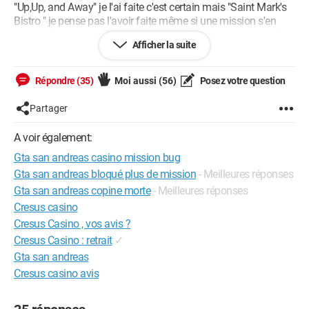
"Up,Up, and Away" je l'ai faite c'est certain mais "Saint Mark's
Bistro " je pense pas l'avoir faite même si une mission s'en
rapproche, mais voilà sur ma carte je n'ai plus de mission à
Afficher la suite
faire, plus d'icones de contact etc...
Quelqu'un saurait comment faire ou l'endroit où aller pour
Répondre (35)
Moi aussi
(56)
Posez votre question
déclencher cette mission ??
Partager
La petite amie est sensée donner la carte du casino, et elle l'as
faites mais après ça je n'ai pas eu la suite pour pouvoir faire le
A voir également:
casse du casino.
Gta san andreas casino mission bug
Merci de votre aide
Gta san andreas bloqué plus de mission
- Meilleures réponses
Gta san andreas copine morte
- Meilleures réponses
Bambino18
Cresus casino
Cresus Casino , vos avis ?
Configuration: 
Windows XP

Cresus Casino : retrait
✓
Internet Explorer 6.0
Gta san andreas
Cresus casino avis