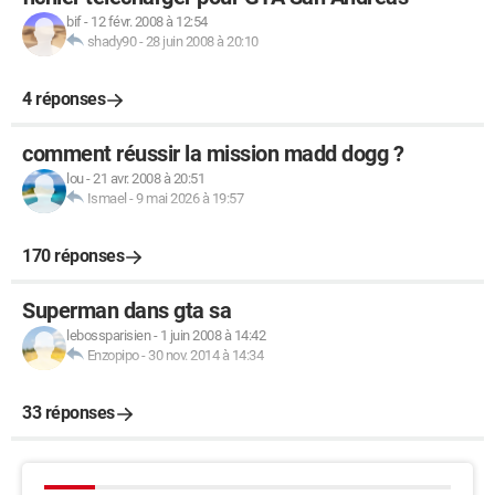
bif
-
12 févr. 2008 à 12:54
shady90
-
28 juin 2008 à 20:10
4 réponses
comment réussir la mission madd dogg ?
lou
-
21 avr. 2008 à 20:51
Ismael
-
9 mai 2026 à 19:57
170 réponses
Superman dans gta sa
lebossparisien
-
1 juin 2008 à 14:42
Enzopipo
-
30 nov. 2014 à 14:34
33 réponses