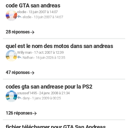
code GTA san andreas
elodie
-
13 juin 2007 à 14:07
elodie
-
13 juin 2007 à 14:07
28 réponses
quel est le nom des motos dans san andreas
Willy man
-
17 oct. 2007 à 12:39
Nathan
-
16 juin 2026 à 12:35
47 réponses
codes gta san andrease pour la PS2
youssef1495
-
24 janv. 2008 à 21:34
dany
-
1 janv. 2009 à 00:25
126 réponses
fichier télécharger pour GTA San Andreas