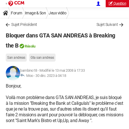
Question
Forum
Image & Son
Jeux vidéo
Sujet Précédent
Sujet Suivant
Bloquer dans GTA SAN ANDREAS à Breaking
the B
Résolu
San andreas
Gta san andreas
bambino18
-
Modifié le 13 mai 2008 à 17:33
Moo -
30 déc. 2023 à 04:18
Bonjour,
Voilà mon problème dans GTA SAN ANDREAS, je suis bloqué
à la mission "Breaking the Bank at Caligula's" le problème c'est
que je ne la trouve pas, sur d'autres sites ils disent qu'il faut
faire 2 missions avant pour pouvoir la débloquer, ces missions
sont "Saint Mark's Bistro et Up,Up, and Away ".