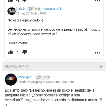
-1
Chris 94
>
poupougne13
7 536
23 may. 2015 a las 19:00
No estás equivocado ;-)
De hecho, es un poco el sentido de la pregunta inicial: "
¿cómo
eludir el código u otra cerradura?
"
Cordialmente.
1
RESPUESTA 4 / 6
poupougne13
11 050
Editado por poupougne13 el 23/05/2015 19:04
Lo siento, pero "De hecho, ese es un poco el sentido de la
pregunta inicial: "¿cómo sortear el código u otra
cerradura?"..eso, .no lo he visto..quizás lo eliminaron antes...?!
;)