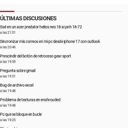
ÚLTIMAS DISCUSIONES
Ssd en un acer predator helios neo 18 ai pnh 18-72
a las 21:01
Sincronizar mis correos en mi pc desde iphone 17 con outlook
a las 20:46
Prescindir del botón de retroceso gear sport
a las 19:59
Pregunta sobre gmail
a las 19:51
Bug de archivo excel
a las 19:48
Problema de texturas en enshrouded
a las 19:48
Pc que se bloque en bucle
a las 19:25