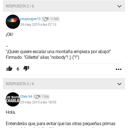
RESPUESTA 2 / 6
poupougne13
11 050
24 may. 2015 a las 07:13
¡Ok!
--
"¡Quien quiere escalar una montaña empieza por abajo!"
Firmado: "Gillette" alias "nobody"! ;) (°!°)
6
RESPUESTA 3 / 6
Chris 94
7 536
23 may. 2015 a las 18:55
Hola,
Entenderás que, para evitar que las otras pequeñas primas