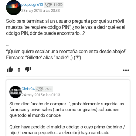
poupougne13
11 050
23 may. 2015 a las 20:33
Solo para terminar: si un usuario pregunta por qué su móvil
muestra "se requiere código PIN", ¿no le vas a decir qué es el
código PIN, dónde puede encontrarlo...?
--
“¡Quien quiere escalar una montaña comienza desde abajo!”
Firmado: “Gillette” alias “nadie”! ;) (°!°)
0
Chris 94
7 536
24 may. 2015 a las 01:13
Si me dice "acabo de comprar...", probablemente sugeriría las
famosas y universales (tanto como originales) soluciones
que todo el mundo conoce.
Quien haya perdido el maldito código o cuyo primo (sobrino /
hijo / hermano pequeño... a elección) haya cambiado