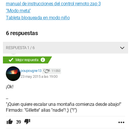
manual de instrucciones del control remoto zap 3
"Modo meta"
Tableta bloqueada en modo niño
6 respuestas
RESPUESTA 1 / 6
Mejor respuesta
poupougne13
11 050
23 may. 2015 a las 19:00
¡Ok!
--
"¡Quien quiere escalar una montaña comienza desde abajo!"
Firmado: "Gillette" alias "nadie"! ;) (°!°)
39