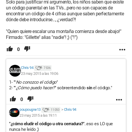
Solo para justificar mi argumento, los niños saben que existe
un código parental en las TVs...pero no son capaces de
encontrar un código de 4 cifras aunque saben perfectamente
dónde debe introducirse..., ¿verdad?!
"Quien quiere escalar una montaña comienza desde abajo!"
Firmado: "Gillette" alias "nadie"! ;) (°!°)
0
Chris 94
7 536
23 may. 2015 a las 19:06
1- ""
No conozco el código
"
2- ""
¿Cómo puedo hacer?
" sobreentendido
sin
el código."
0
poupougne13
>
Chris 94
11 050
23 may. 2015 a las 19:11
"¿cómo eludir el código u otra cerradura?"
..eso es LO que
nunca he leído ;)