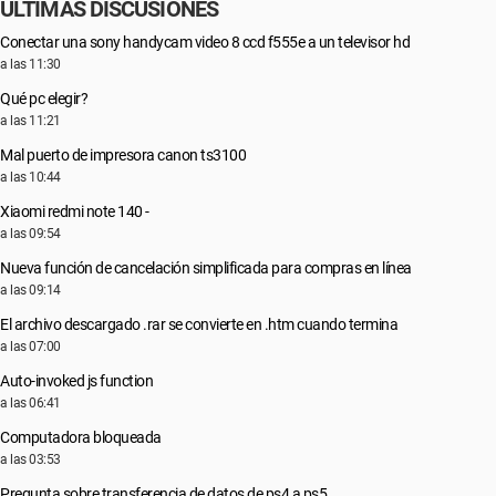
ÚLTIMAS DISCUSIONES
Conectar una sony handycam video 8 ccd f555e a un televisor hd
a las 11:30
Qué pc elegir?
a las 11:21
Mal puerto de impresora canon ts3100
a las 10:44
Xiaomi redmi note 140 -
a las 09:54
Nueva función de cancelación simplificada para compras en línea
a las 09:14
El archivo descargado .rar se convierte en .htm cuando termina
a las 07:00
Auto-invoked js function
a las 06:41
Computadora bloqueada
a las 03:53
Pregunta sobre transferencia de datos de ps4 a ps5