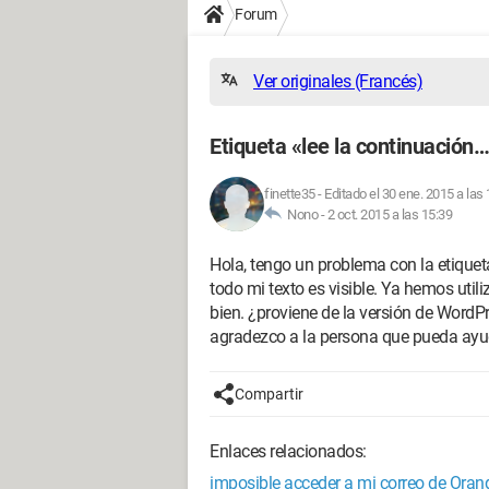
Forum
Ver originales (Francés)
Etiqueta «lee la continuación
finette35
-
Editado el 30 ene. 2015 a las
Nono -
2 oct. 2015 a las 15:39
Hola, tengo un problema con la etiquet
todo mi texto es visible. Ya hemos uti
bien. ¿proviene de la versión de Word
agradezco a la persona que pueda ayu
Compartir
Enlaces relacionados:
imposible acceder a mi correo de Oran