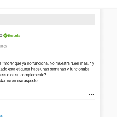
…»
Resuelto
 18:05
a "more" que ya no funciona. No muestra "Leer más..." y
lizado esta etiqueta hace unas semanas y funcionaba
Press o de su complemento?
darme en ese aspecto.
ge