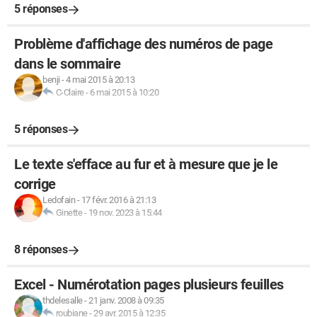
5 réponses
Problème d'affichage des numéros de page
dans le sommaire
benji
-
4 mai 2015 à 20:13
C-Claire
-
6 mai 2015 à 10:20
5 réponses
Le texte s'efface au fur et à mesure que je le
corrige
Ledofain
-
17 févr. 2016 à 21:13
Ginette
-
19 nov. 2023 à 15:44
8 réponses
Excel - Numérotation pages plusieurs feuilles
thdelesalle
-
21 janv. 2008 à 09:35
roubiane
-
29 avr. 2015 à 12:35