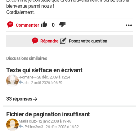
bienvenue parmi nous !
Cordialement.
0
Commenter
Répondre
Posez votre question
Discussions similaires
Texte qui s'efface en écrivant
-Romane-
-
28 déc. 2009 à 12:24
dc
-
2 août 2026 à 06:59
33 réponses
Fichier de pagination insuffisant
Marii'Houz
-
12 janv. 2008 à 19:48
Priiiinc3ss3
-
26 déc. 2008 à 16:32