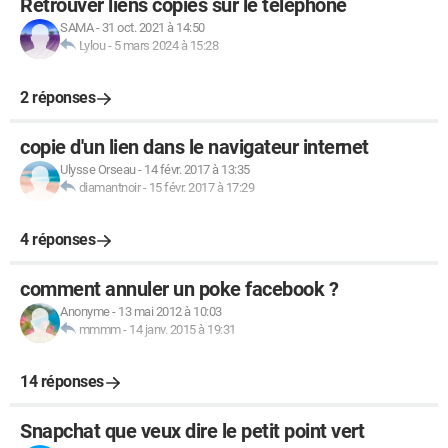
Retrouver liens copiés sur le téléphone
SAMA
-
31 oct. 2021 à 14:50
Lylou
-
5 mars 2024 à 15:28
2 réponses
copie d'un lien dans le navigateur internet
Ulysse Orseau
-
14 févr. 2017 à 13:35
diamantnoir
-
15 févr. 2017 à 17:29
4 réponses
comment annuler un poke facebook ?
Anonyme
-
13 mai 2012 à 10:03
mmmm
-
14 janv. 2015 à 19:31
14 réponses
Snapchat que veux dire le petit point vert