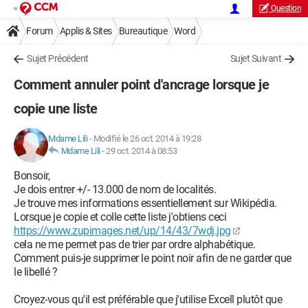
Question
Forum
Applis & Sites
Bureautique
Word
Sujet Précédent
Sujet Suivant
Comment annuler point d'ancrage lorsque je
copie une liste
Mdame Lili
-
Modifié le 26 oct. 2014 à 19:28
Mdame Lili
-
29 oct. 2014 à 08:53
Bonsoir,
Je dois entrer +/- 13.000 de nom de localités.
Je trouve mes informations essentiellement sur Wikipédia.
Lorsque je copie et colle cette liste j'obtiens ceci
https://www.zupimages.net/up/14/43/7wdj.jpg
cela ne me permet pas de trier par ordre alphabétique.
Comment puis-je supprimer le point noir afin de ne garder que
le libellé ?
Croyez-vous qu'il est préférable que j'utilise Excell plutôt que