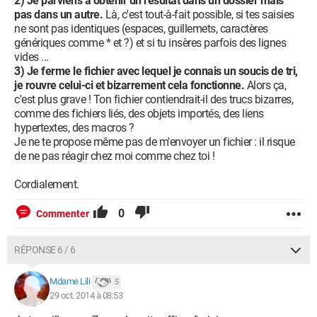
2) Je parviens à obtenir un résultat dans un dossier mais
pas dans un autre.
Là, c'est tout-à-fait possible, si tes saisies
ne sont pas identiques (espaces, guillemets, caractères
génériques comme * et ?) et si tu insères parfois des lignes
vides ...
3) Je ferme le fichier avec lequel je connais un soucis de tri,
je rouvre celui-ci et bizarrement cela fonctionne.
Alors ça,
c'est plus grave ! Ton fichier contiendrait-il des trucs bizarres,
comme des fichiers liés, des objets importés, des liens
hypertextes, des macros ?
Je ne te propose même pas de m'envoyer un fichier : il risque
de ne pas réagir chez moi comme chez toi !
Cordialement.
0
Commenter
RÉPONSE 6 / 6
Mdame Lili
5
29 oct. 2014 à 08:53