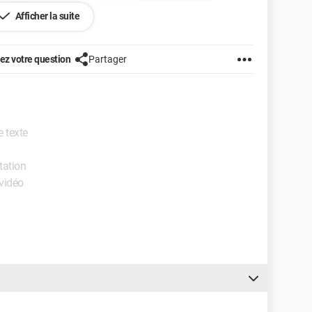
Afficher la suite
z votre question
Partager
e texte
tation
 vidéo