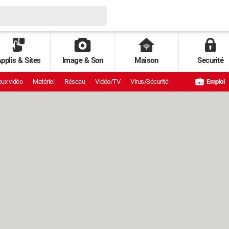
pplis & Sites
Image & Son
Maison
Securité
ux vidéo
Matériel
Réseau
Vidéo/TV
Virus/Sécurité
Emploi