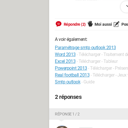
Répondre (2)
Moi aussi
Pose
A voir également:
Paramétrage smtp outlook 2013
Word 2013
- Télécharger - Traitement d
Excel 2013
- Télécharger - Tableur
Powerpoint 2013
- Télécharger - Présen
Real football 2013
- Télécharger - Jeux
Merci d'avance.
Smtp outlook
- Guide
2 réponses
RÉPONSE 1 / 2