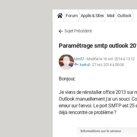
Forum
Applis & Sites
Mail
Outlook
Sujet Précédent
Paramétrage smtp outlook 20
kim57
-
Modifié le 16 oct. 2014 à 13:12
karkol
-
27 oct. 2014 à 00:08
Bonjour,
Je viens de réinstaller office 2013 s
Outlook manuellement j'ai un souci. Co
erreur sur l'envoi. Le port SMTP est 25
déjà rencontré ce problème ?