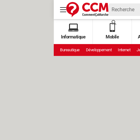
Informatique
Mobile
A
Bureautique
Développement
Internet
Je