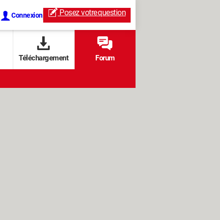
Posez votre
question
Connexion
Téléchargement
Forum