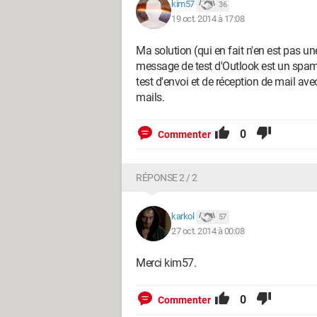
kim57
36
19 oct. 2014 à 17:08
Ma solution (qui en fait n'en est pas 
message de test d'Outlook est un spam;
test d'envoi et de réception de mail ave
mails.
0
Commenter
RÉPONSE 2 / 2
karkol
57
27 oct. 2014 à 00:08
Merci kim57.
0
Commenter