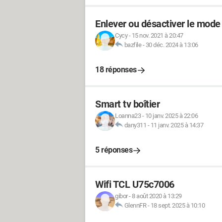
Enlever ou désactiver le mode
Cycy
-
15 nov. 2021 à 20:47
bazfile
-
30 déc. 2024 à 13:06
18 réponses
Smart tv boîtier
Loanna23
-
10 janv. 2025 à 22:06
dany311
-
11 janv. 2025 à 14:37
5 réponses
Wifi TCL U75c7006
gibor
-
8 août 2020 à 13:29
GlennFR
-
18 sept. 2025 à 10:10