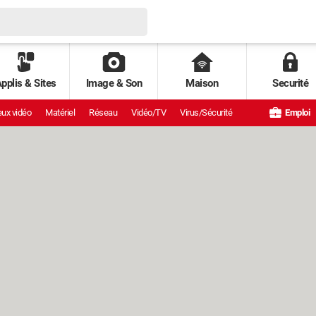
pplis & Sites
Image & Son
Maison
Securité
ux vidéo
Matériel
Réseau
Vidéo/TV
Virus/Sécurité
Emploi