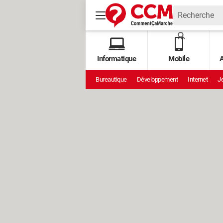
Informatique
Mobile
A
Bureautique
Développement
Internet
Je