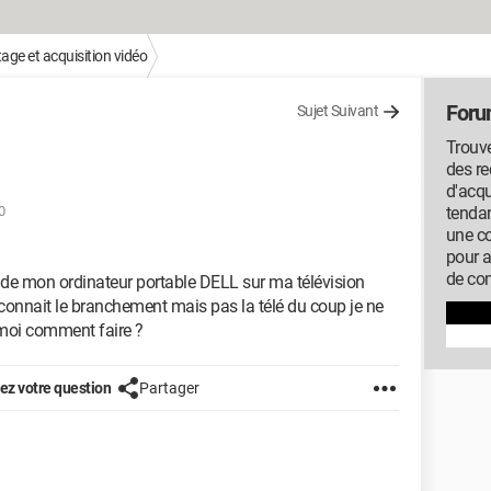
ge et acquisition vidéo
Foru
Sujet Suivant
Trouve
des r
d'acqu
0
tendan
une c
pour 
de con
o de mon ordinateur portable DELL sur ma télévision
onnait le branchement mais pas la télé du coup je ne
-moi comment faire ?
z votre question
Partager