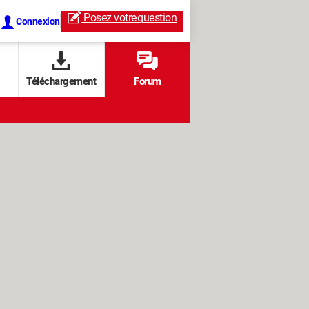
Posez votre
question
Connexion
Téléchargement
Forum