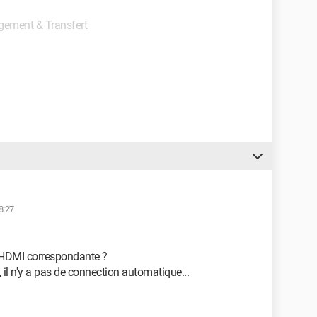
rgement & Transfert
8:27
e HDMI correspondante ?
 il n'y a pas de connection automatique...