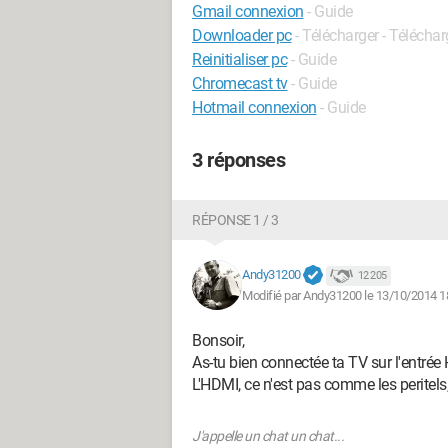
Gmail connexion
- Guide
Downloader pc
- Télécharger - Télécha
Reinitialiser pc
- Guide
Chromecast tv
- Guide
Hotmail connexion
- Guide
3 réponses
RÉPONSE 1 / 3
Andy31200
12 205
Modifié par Andy31200 le 13/10/2014 1
Bonsoir,
As-tu bien connectée ta TV sur l'entré
L'HDMI, ce n'est pas comme les peritels,
J'appelle un chat un chat...