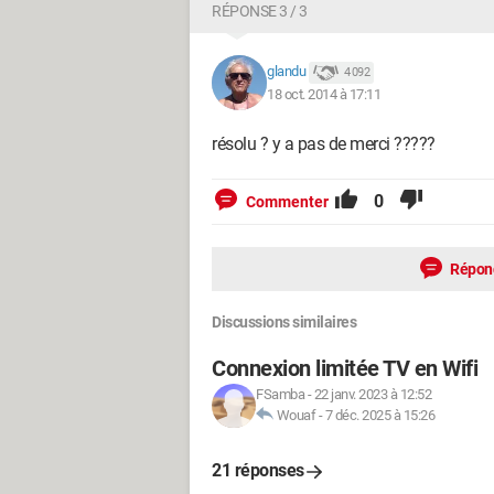
RÉPONSE 3 / 3
glandu
4 092
18 oct. 2014 à 17:11
résolu ? y a pas de merci ?????
0
Commenter
Répon
Discussions similaires
Connexion limitée TV en Wifi
FSamba
-
22 janv. 2023 à 12:52
Wouaf
-
7 déc. 2025 à 15:26
21 réponses