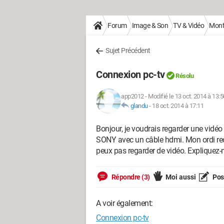
Forum
Image & Son
TV & Vidéo
Monta
Sujet Précédent
Connexion pc-tv
Résolu
app2012
-
Modifié le 13 oct. 2014 à 13:5
glandu
-
18 oct. 2014 à 17:11
Bonjour, je voudrais regarder une vidé
SONY avec un câble hdmi. Mon ordi rec
peux pas regarder de vidéo. Expliquez
Répondre (3)
Moi aussi
Pose
A voir également:
Connexion pc-tv