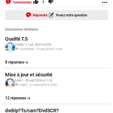
1
Commenter
Répondre
Posez votre question
Discussions similaires
Qualité T.S
khelilo
-
11 juil. 2007 à 00:56
KumOnMii
-
13 mai 2018 à 14:49
8 réponses
Mise à jour et sécurité
bollo1
-
30 août 2024 à 11:24
bollo1
-
31 août 2024 à 10:20
12 réponses
dvdrip?Ts/cam?DvdSCR?