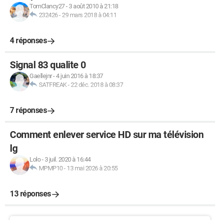
TomClancy27
-
3 août 2010 à 21:18
232426
-
29 mars 2018 à 04:11
4 réponses
Signal 83 qualite 0
Gaellejnr
-
4 juin 2016 à 18:37
SATFREAK
-
22 déc. 2018 à 08:37
7 réponses
Comment enlever service HD sur ma télévision
lg
Lolo
-
3 juil. 2020 à 16:44
MPMP10
-
13 mai 2026 à 20:55
13 réponses