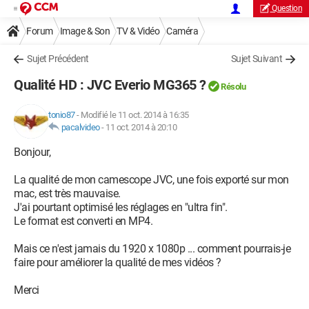
Question
Forum
Image & Son
TV & Vidéo
Caméra
Sujet Précédent
Sujet Suivant
Qualité HD : JVC Everio MG365 ?
Résolu
tonio87
-
Modifié le 11 oct. 2014 à 16:35
pacalvideo
-
11 oct. 2014 à 20:10
Bonjour,
La qualité de mon camescope JVC, une fois exporté sur mon
mac, est très mauvaise.
J'ai pourtant optimisé les réglages en "ultra fin".
Le format est converti en MP4.
Mais ce n'est jamais du 1920 x 1080p ... comment pourrais-je
faire pour améliorer la qualité de mes vidéos ?
Merci