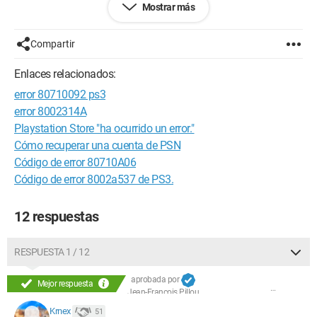
Mostrar más
No sé si es un problema relacionado con el proxy u otro, pero
quiero aclarar que no he tenido problemas de conexión
durante 4-5 años con mi PS3. Así que sus consejos son
Compartir
bienvenidos.
Enlaces relacionados:
error 80710092 ps3
error 8002314A
Playstation Store "ha ocurrido un error."
Cómo recuperar una cuenta de PSN
Código de error 80710A06
Código de error 8002a537 de PS3.
12 respuestas
RESPUESTA 1 / 12
aprobada por
Mejor respuesta
Jean-François Pillou
Krnex
51