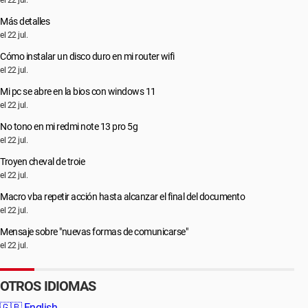
el 22 jul.
Más detalles
el 22 jul.
Cómo instalar un disco duro en mi router wifi
el 22 jul.
Mi pc se abre en la bios con windows 11
el 22 jul.
No tono en mi redmi note 13 pro 5g
el 22 jul.
Troyen cheval de troie
el 22 jul.
Macro vba repetir acción hasta alcanzar el final del documento
el 22 jul.
Mensaje sobre "nuevas formas de comunicarse"
el 22 jul.
OTROS IDIOMAS
🇬🇧
English