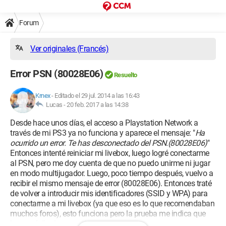
Forum
Ver originales (Francés)
Error PSN (80028E06)
Resuelto
Krnex
-
Editado el 29 jul. 2014 a las 16:43
Lucas -
20 feb. 2017 a las 14:38
Desde hace unos días, el acceso a Playstation Network a
través de mi PS3 ya no funciona y aparece el mensaje: "
Ha
ocurrido un error. Te has desconectado del PSN.(80028E06)
"
Entonces intenté reiniciar mi livebox, luego logré conectarme
al PSN, pero me doy cuenta de que no puedo unirme ni jugar
en modo multijugador. Luego, poco tiempo después, vuelvo a
recibir el mismo mensaje de error (80028E06). Entonces traté
de volver a introducir mis identificadores (SSID y WPA) para
conectarme a mi livebox (ya que eso es lo que recomendaban
muchos foros), esto funciona pero la prueba me indica que
hay un fallo de conexión.