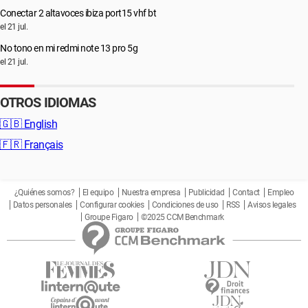
Conectar 2 altavoces ibiza port15 vhf bt
el 21 jul.
No tono en mi redmi note 13 pro 5g
el 21 jul.
OTROS IDIOMAS
🇬🇧
English
🇫🇷
Français
¿Quiénes somos?
El equipo
Nuestra empresa
Publicidad
Contact
Empleo
Datos personales
Configurar cookies
Condiciones de uso
RSS
Avisos legales
Groupe Figaro
©2025 CCM Benchmark