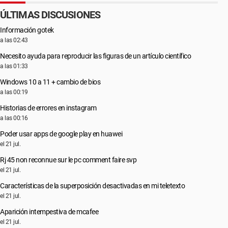
ÚLTIMAS DISCUSIONES
Información gotek
a las 02:43
Necesito ayuda para reproducir las figuras de un artículo científico
a las 01:33
Windows 10 a 11 + cambio de bios
a las 00:19
Historias de errores en instagram
a las 00:16
Poder usar apps de google play en huawei
el 21 jul.
Rj 45 non reconnue sur le pc comment faire svp
el 21 jul.
Características de la superposición desactivadas en mi teletexto
el 21 jul.
Aparición intempestiva de mcafee
el 21 jul.