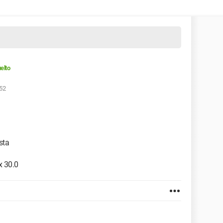
elto
:52
sta
x 30.0