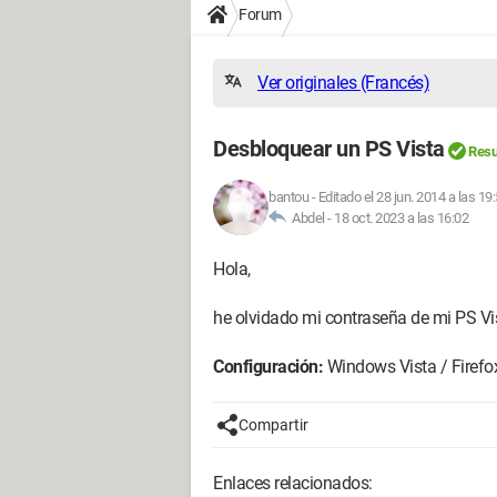
Forum
Ver originales (Francés)
Desbloquear un PS Vista
Resu
bantou
-
Editado el 28 jun. 2014 a las 19
Abdel -
18 oct. 2023 a las 16:02
Hola,
he olvidado mi contraseña de mi PS Vi
Configuración:
Windows Vista / Firefo
Compartir
Enlaces relacionados: