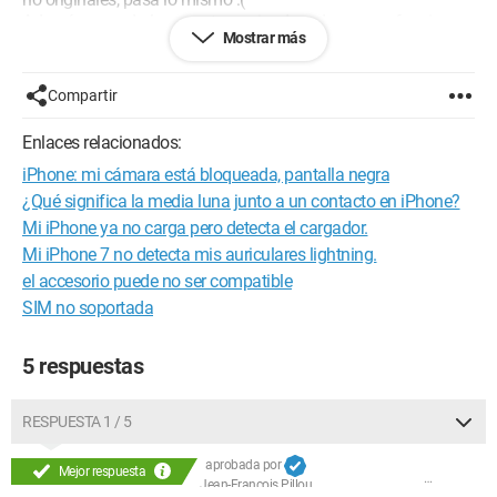
Además, cuando lo conecto a mi ordenador, nunca funciona.
Mostrar más
Estoy harta. ¿Alguien podría ayudarme por favor? No hay
Apple Store en Marruecos. Solo hay incompetentes en los
puntos de venta de móviles. Cada uno tiene una explicación
Compartir
diferente. En fin, ¡ayúdenme!
Enlaces relacionados:
Atentamente.
iPhone: mi cámara está bloqueada, pantalla negra
¿Qué significa la media luna junto a un contacto en iPhone?
Mi iPhone ya no carga pero detecta el cargador.
Mi iPhone 7 no detecta mis auriculares lightning.
el accesorio puede no ser compatible
SIM no soportada
5 respuestas
RESPUESTA 1 / 5
aprobada por
Mejor respuesta
Jean-François Pillou