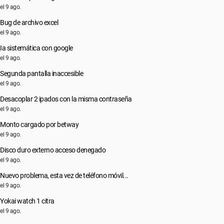
el 9 ago.
Bug de archivo excel
el 9 ago.
Ia sistemática con google
el 9 ago.
Segunda pantalla inaccesible
el 9 ago.
Desacoplar 2 ipados con la misma contraseña
el 9 ago.
Monto cargado por betway
el 9 ago.
Disco duro externo acceso denegado
el 9 ago.
Nuevo problema, esta vez de teléfono móvil...
el 9 ago.
Yokai watch 1 citra
el 9 ago.