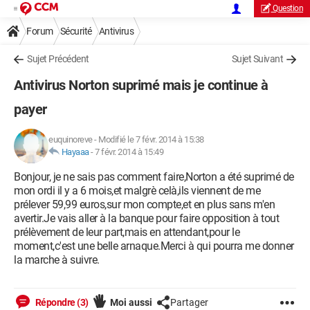
Question
Forum
Sécurité
Antivirus
Sujet Précédent
Sujet Suivant
Antivirus Norton suprimé mais je continue à
payer
euquinoreve
-
Modifié le 7 févr. 2014 à 15:38
Hayaaa
-
7 févr. 2014 à 15:49
Bonjour, je ne sais pas comment faire,Norton a été suprimé de
mon ordi il y a 6 mois,et malgrè celà,ils viennent de me
prélever 59,99 euros,sur mon compte,et en plus sans m'en
avertir.Je vais aller à la banque pour faire opposition à tout
prélèvement de leur part,mais en attendant,pour le
moment,c'est une belle arnaque.Merci à qui pourra me donner
la marche à suivre.
Répondre (3)
Moi aussi
Partager