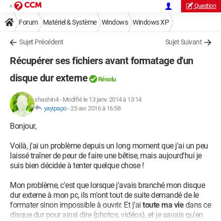
Question
Forum
Matériel & Système
Windows
Windows XP
Sujet Précédent
Sujet Suivant
Récupérer ses fichiers avant formatage d'un
disque dur externe
Résolu
shashin4
-
Modifié le 13 janv. 2014 à 13:14
yayipapo
-
25 avr. 2016 à 16:58
Bonjour,
Voilà, j'ai un problème depuis un long moment que j'ai un peu
laissé traîner de peur de faire une bêtise, mais aujourd'hui je
suis bien décidée à tenter quelque chose !
Mon problème, c'est que lorsque j'avais branché mon disque
dur externe à mon pc, ils m'ont tout de suite demandé de le
formater sinon impossible à ouvrir. Et j'ai
toute ma vie
dans ce
disque dur pour ainsi dire (photos, vidéos), et je savais qu'en