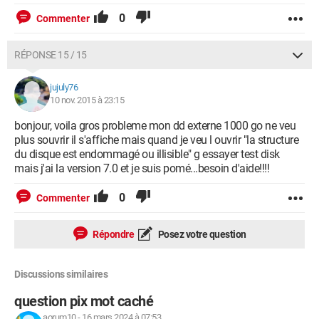
0
Commenter
RÉPONSE 15 / 15
jujuly76
10 nov. 2015 à 23:15
bonjour, voila gros probleme mon dd externe 1000 go ne veu
plus souvrir il s'affiche mais quand je veu l ouvrir "la structure
du disque est endommagé ou illisible" g essayer test disk
mais j'ai la version 7.0 et je suis pomé...besoin d'aide!!!!
0
Commenter
Répondre
Posez votre question
Discussions similaires
question pix mot caché
aorum10
-
16 mars 2024 à 07:53