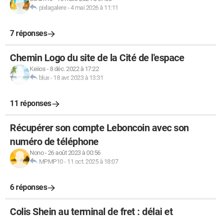
pixlagalere
-
4 mai 2026 à 11:11
7 réponses
Chemin Logo du site de la Cité de l'espace
Keiios
-
8 déc. 2022 à 17:22
blux
-
18 avr. 2023 à 13:31
11 réponses
Récupérer son compte Leboncoin avec son
numéro de téléphone
Nono
-
26 août 2023 à 00:56
MPMP10
-
11 oct. 2025 à 18:07
6 réponses
Colis Shein au terminal de fret : délai et