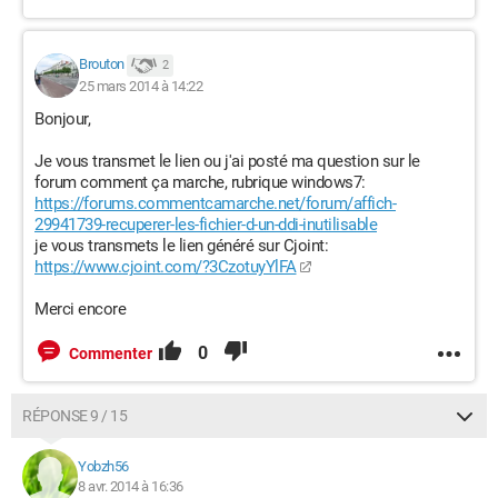
Brouton
2
25 mars 2014 à 14:22
Bonjour,
Je vous transmet le lien ou j'ai posté ma question sur le
forum comment ça marche, rubrique windows7:
https://forums.commentcamarche.net/forum/affich-
29941739-recuperer-les-fichier-d-un-ddi-inutilisable
je vous transmets le lien généré sur Cjoint:
https://www.cjoint.com/?3CzotuyYlFA
Merci encore
0
Commenter
RÉPONSE 9 / 15
Yobzh56
8 avr. 2014 à 16:36