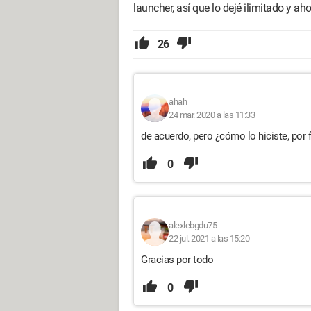
launcher, así que lo dejé ilimitado y ah
26
ahah
24 mar. 2020 a las 11:33
de acuerdo, pero ¿cómo lo hiciste, por 
0
alexlebgdu75
22 jul. 2021 a las 15:20
Gracias por todo
0