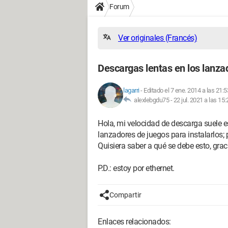
Forum
Ver originales (Francés)
Descargas lentas en los lanza
lagarri
-
Editado el 7 ene. 2014 a las 21:5
alexlebgdu75 -
22 jul. 2021 a las 15:
Hola, mi velocidad de descarga suele e
lanzadores de juegos para instalarlos; 
Quisiera saber a qué se debe esto, grac
P.D.: estoy por ethernet.
Compartir
Enlaces relacionados: