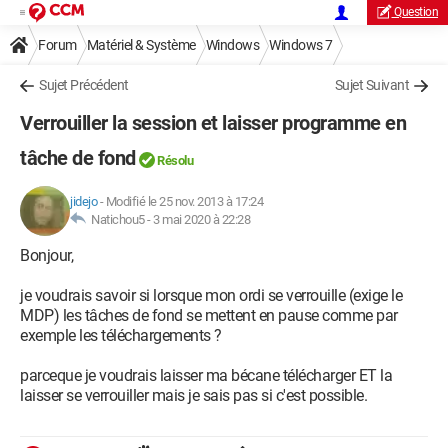
Question
Forum
Matériel & Système
Windows
Windows 7
Sujet Précédent
Sujet Suivant
Verrouiller la session et laisser programme en
tâche de fond
Résolu
jidejo
-
Modifié le 25 nov. 2013 à 17:24
Natichou5 -
3 mai 2020 à 22:28
Bonjour,
je voudrais savoir si lorsque mon ordi se verrouille (exige le
MDP) les tâches de fond se mettent en pause comme par
exemple les téléchargements ?
parceque je voudrais laisser ma bécane télécharger ET la
laisser se verrouiller mais je sais pas si c'est possible.