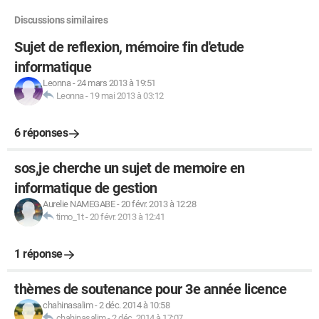
Discussions similaires
Sujet de reflexion, mémoire fin d'etude
informatique
Leonna
-
24 mars 2013 à 19:51
Leonna
-
19 mai 2013 à 03:12
6 réponses
sos,je cherche un sujet de memoire en
informatique de gestion
Aurelie NAMEGABE
-
20 févr. 2013 à 12:28
timo_1t
-
20 févr. 2013 à 12:41
1 réponse
thèmes de soutenance pour 3e année licence
chahinasalim
-
2 déc. 2014 à 10:58
chahinasalim
-
2 déc. 2014 à 17:07