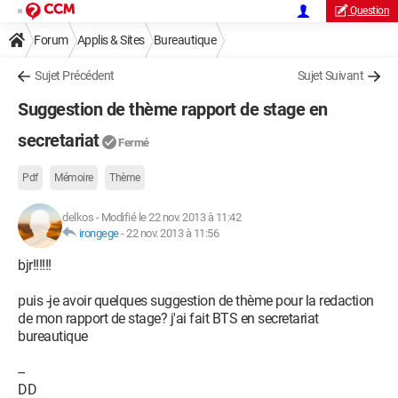
Question
Forum
Applis & Sites
Bureautique
Sujet Précédent
Sujet Suivant
Suggestion de thème rapport de stage en
secretariat
Fermé
Pdf
Mémoire
Thème
delkos
-
Modifié le 22 nov. 2013 à 11:42
irongege
-
22 nov. 2013 à 11:56
bjr!!!!!!
puis -je avoir quelques suggestion de thème pour la redaction
de mon rapport de stage? j'ai fait BTS en secretariat
bureautique
--
DD