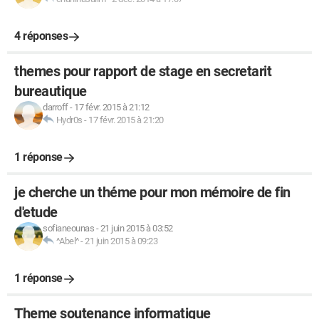
4 réponses
themes pour rapport de stage en secretarit
bureautique
darroff
-
17 févr. 2015 à 21:12
Hydr0s
-
17 févr. 2015 à 21:20
1 réponse
je cherche un théme pour mon mémoire de fin
d'etude
sofianeounas
-
21 juin 2015 à 03:52
^Abel^
-
21 juin 2015 à 09:23
1 réponse
Theme soutenance informatique