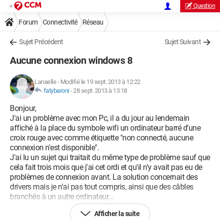
Question
Forum
Connectivité
Réseau
Sujet Précédent
Sujet Suivant
Aucune connexion windows 8
Lanaelle
-
Modifié le 19 sept. 2013 à 12:22
fatybaroni
-
28 sept. 2013 à 13:18
Bonjour,
J'ai un problème avec mon Pc, il a du jour au lendemain
affiché à la place du symbole wifi un ordinateur barré d'une
croix rouge avec comme étiquette "non connecté, aucune
connexion n'est disponible".
J'ai lu un sujet qui traitait du même type de problème sauf que
cela fait trois mois que j'ai cet ordi et qu'il n'y avait pas eu de
problèmes de connexion avant. La solution concernait des
drivers mais je n'ai pas tout compris, ainsi que des câbles
branchés à un autre ordinateur...
Je suis étudiante, je n'ai qu'un Pc et j'ai vraiment besoin
Afficher la suite
d'Internet pour mes études ...