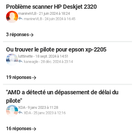
Problème scanner HP Deskjet 2320
manineVLB
-
21 juin 2024 à 18:24
manineVLB
-
24 juin 2024 à 16:45
3 réponses
Ou trouver le pilote pour epson xp-2205
lutttinette
-
18 sept. 2024 à 14:51
kaneagle
-
28 déc. 2024 à 23:14
19 réponses
"AMD a détecté un dépassement de délai du
pilote"
XDA
-
9 janv. 2023 à 11:28
XDA
-
25 janv. 2023 à 12:16
16 réponses