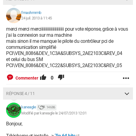
fmaohmrmb
24 juil. 2013 à 11:45
merci merci merciiiiiiiiiiiiiiiiiiiiii pour vote réponse, grâce à vous
j'ai la connexion sur ma machine
mais sinon il me manque le pilote du contrôleur pci de
communication simplifié
PCI\VEN_8086&DEV_1C3A&SUBSYS_2AE2103C&REV_04
et celui du bus SM
PCI\VEN_8086&DEV_1C22&SUBSYS_2AE2103C&REV_05
0
Commenter
RÉPONSE 4 / 11
kaneagle
14 686
Modifié par kaneagle le 24/07/2013 12:01
Bonjour,
Télécharge et installe -->
7ip 64 bits