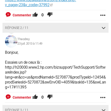
v_page=23&v_code=37992
0
Commenter
RÉPONSE 2 / 11
Theodrey
23 juil. 2013 à 11:49
Bonjour,
Essaies un de ceux là :
http://h20000.www2.hp.com/bizsupport/TechSupport/Softw
areIndex.jsp?
lang=en&cc=us&prodNameId=5270877&prodTypeId=12454&
prodSeriesId=5270872&swEnvOID=4059&taskId=135&swLan
g=17#11395
0
Commenter
RÉPONSE 3 / 11