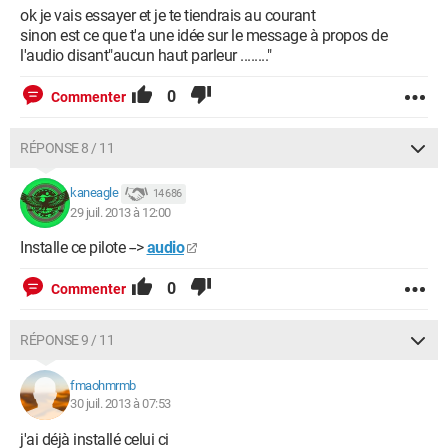
ok je vais essayer et je te tiendrais au courant
sinon est ce que t'a une idée sur le message à propos de
l'audio disant"aucun haut parleur ........"
0
Commenter
RÉPONSE 8 / 11
kaneagle
14 686
29 juil. 2013 à 12:00
Installe ce pilote -->
audio
0
Commenter
RÉPONSE 9 / 11
fmaohmrmb
30 juil. 2013 à 07:53
j'ai déjà installé celui ci