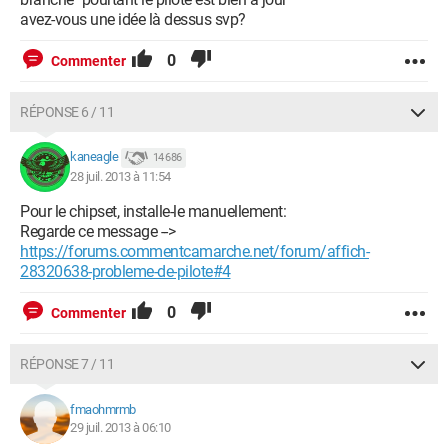
avez-vous une idée là dessus svp?
0
Commenter
RÉPONSE 6 / 11
kaneagle
14 686
28 juil. 2013 à 11:54
Pour le chipset, installe-le manuellement:
Regarde ce message -->
https://forums.commentcamarche.net/forum/affich-
28320638-probleme-de-pilote#4
0
Commenter
RÉPONSE 7 / 11
fmaohmrmb
29 juil. 2013 à 06:10