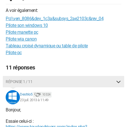
A voir également:
Pci\ven_8086&dev_1c3a&subsys_2ae2103c&rev_04
Pilote son windows 10
Pilote manette pc
Pilote wia canon
Tableau croisé dynamique ou table de pilote
Pilote pc
11 réponses
RÉPONSE 1 / 11
Destrio5
10 324
23 juil. 2013 à 11:49
Bonjour,
Essaie celui-ci :
https://www.touslesdrivers.com/index.php?