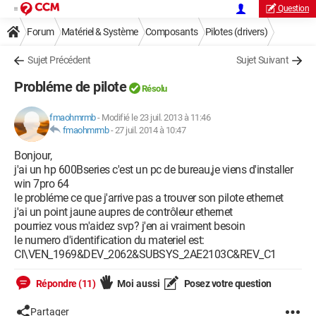
Question
Forum
Matériel & Système
Composants
Pilotes (drivers)
Sujet Précédent
Sujet Suivant
Probléme de pilote
Résolu
fmaohmrmb
-
Modifié le 23 juil. 2013 à 11:46
fmaohmrmb
-
27 juil. 2014 à 10:47
Bonjour,
j'ai un hp 600Bseries c'est un pc de bureau,je viens d'installer
win 7pro 64
le probléme ce que j'arrive pas a trouver son pilote ethernet
j'ai un point jaune aupres de contrôleur ethernet
pourriez vous m'aidez svp? j'en ai vraiment besoin
le numero d'identification du materiel est:
CI\VEN_1969&DEV_2062&SUBSYS_2AE2103C&REV_C1
Répondre (11)
Moi aussi
Posez votre question
Partager