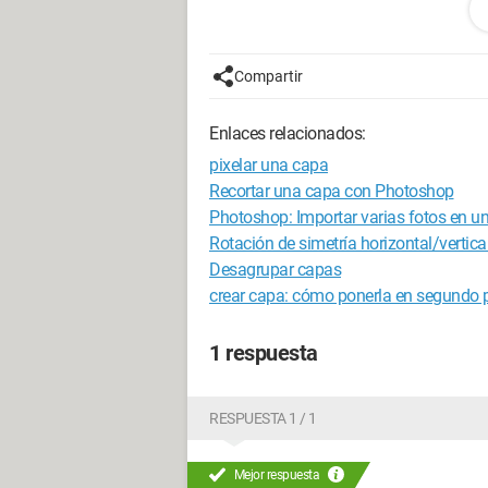
¡GRACIAS!
Configuración:
Windows 7 / Chrome 2
Compartir
Enlaces relacionados:
pixelar una capa
Recortar una capa con Photoshop
Photoshop: Importar varias fotos en 
Rotación de simetría horizontal/vertic
Desagrupar capas
crear capa: cómo ponerla en segund
1 respuesta
RESPUESTA 1 / 1
Mejor respuesta