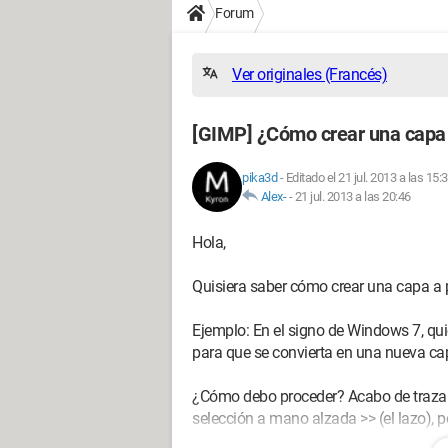
Forum
Ver originales (Francés)
[GIMP] ¿Cómo crear una capa a
pika3d
-
Editado el 21 jul. 2013 a las 15:
Alex-
-
21 jul. 2013 a las 20:46
Hola,
Quisiera saber cómo crear una capa a p
Ejemplo: En el signo de Windows 7, quier
para que se convierta en una nueva ca
¿Cómo debo proceder? Acabo de trazar e
selección a mano alzada >> (el lazo), p