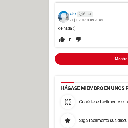
Alex-
964
21 jul. 2013 a las 20:46
de nada :)
0
Mostra
HÁGASE MIEMBRO EN UNOS P
Conéctese fácilmente con
Siga fácilmente sus disc