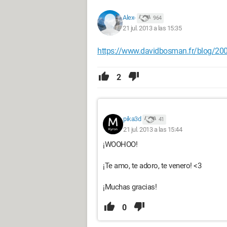
Alex-
964
21 jul. 2013 a las 15:35
https://www.davidbosman.fr/blog/2
2
pika3d
41
21 jul. 2013 a las 15:44
¡WOOHOO!
¡Te amo, te adoro, te venero! <3
¡Muchas gracias!
0