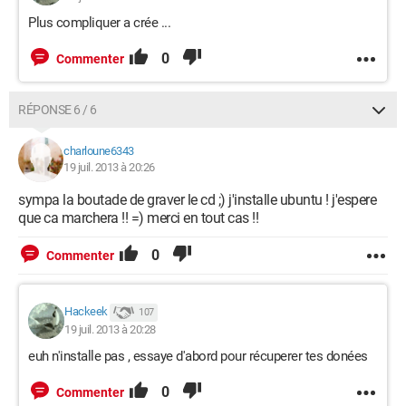
Plus compliquer a crée ...
0
Commenter
RÉPONSE 6 / 6
charloune6343
19 juil. 2013 à 20:26
sympa la boutade de graver le cd ;) j'installe ubuntu ! j'espere
que ca marchera !! =) merci en tout cas !!
0
Commenter
Hackeek
107
19 juil. 2013 à 20:28
euh n'installe pas , essaye d'abord pour récuperer tes donées
0
Commenter