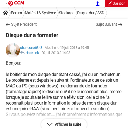
Question
Forum
Matériel & Système
Stockage
Disque dur / SSD
Sujet Précédent
Sujet Suivant
Disque dur a formater
charloune6343
-
Modifié le 19 juil. 2013 à 19:45
Hackeek
-
20 juil. 2013 à 14:03
Bonjour,
le boitier de mon disque dur étant cassé, j'ai du en racheter un.
Le probleme est depuis le suivant: l'ordinateur que ce soir un
MAC ou PC (sous windows) me demande de formater
(formatage rapide) le disque dur! il ne le reconnait plus! même
lorsque je souhaite le lire sur ma télévision, celle ci ne l'a
reconnait plus! pour information la prise de mon disque dur
est une prise RAW (si ca peut aider a trouver la solution)
Si vous pouviez m'aidez.... j'ai énormément d'informations que
je ne souhaiterai pas perdre....
Afficher la suite