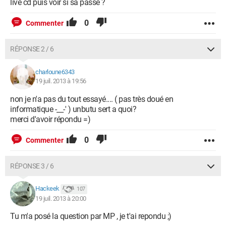
live cd puis voir si sa passe ?
0
Commenter
RÉPONSE 2 / 6
charloune6343
19 juil. 2013 à 19:56
non je n'a pas du tout essayé.... ( pas très doué en
informatique -__-' ) unbutu sert a quoi?
merci d'avoir répondu =)
0
Commenter
RÉPONSE 3 / 6
Hackeek
107
19 juil. 2013 à 20:00
Tu m'a posé la question par MP , je t'ai repondu ;)