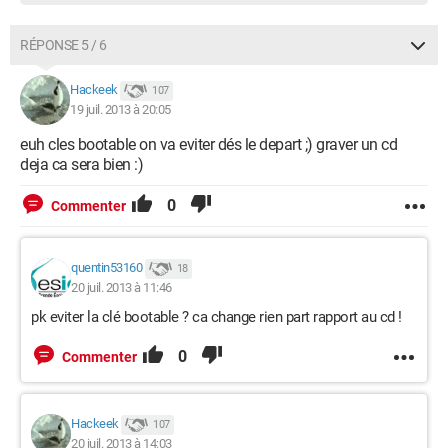
RÉPONSE 5 / 6
Hackeek
107
19 juil. 2013 à 20:05
euh cles bootable on va eviter dés le depart ;) graver un cd
deja ca sera bien :)
0
Commenter
quentin53160
18
20 juil. 2013 à 11:46
pk eviter la clé bootable ? ca change rien part rapport au cd !
0
Commenter
Hackeek
107
20 juil. 2013 à 14:03