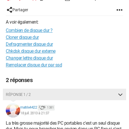
Partager
A voir également:
Combien de disque dur ?
Cloner disque dur
Defragmenter disque dur
Chkdsk disque dur externe
Changer lettre disque dur
Remplacer disque dur par ssd
2 réponses
RÉPONSE 1 / 2
matrix4422
1 381
18 juil. 2013 à 21:37
La très grosse majorité des PC portables c'est un seul disque
dur. Mais tu peux brancher ton ancien dans un PC fixe si c'est