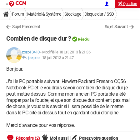
Question
Forum
Matériel & Système
Stockage
Disque dur / SSD
Sujet Précédent
Sujet Suivant
Combien de disque dur ?
Résolu
zozo13410
-
Modifié le 18 juil. 2013 à 21:36
jee pee
-
18 juil. 2013 à 21:47
Bonjour,
J'ai le PC portable suivant: Hewlett-Packard Presario CQ56
Notebook PC et je voudrais savoir combien de disque dur je
peut mettre dessus. Comme mon ancien PC portable a été
frapper par la foudre, et que son disque dur contient pas mal
de chose, je voudrais savoir si il sera possible de le mettre
dans le PC cité ci-dessus tout en gardant celui d'origine.
Merci d'avance pour vos réponse.
Répondre (2)
Moi aussi
Posez votre question