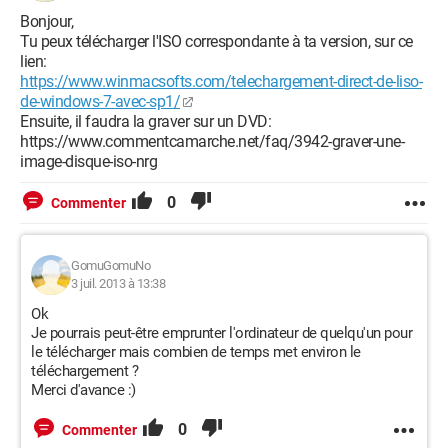
Bonjour,
Tu peux télécharger l'ISO correspondante à ta version, sur ce
lien:
https://www.winmacsofts.com/telechargement-direct-de-liso-
de-windows-7-avec-sp1/
Ensuite, il faudra la graver sur un DVD:
https://www.commentcamarche.net/faq/3942-graver-une-
image-disque-iso-nrg
0
Commenter
GomuGomuNo
3 juil. 2013 à 13:38
Ok
Je pourrais peut-être emprunter l'ordinateur de quelqu'un pour
le télécharger mais combien de temps met environ le
téléchargement ?
Merci d'avance :)
0
Commenter