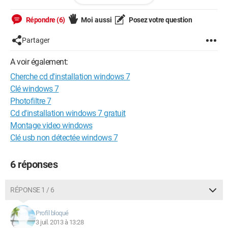
quelqu'un.
Le problème, c'est que tout mes amis ont soit un Pc hp, soit
Répondre (6)
Moi aussi
Posez votre question
sont sous vista, soit utilisent une tablette. De ce fait, je me
demandais si quelqu'un pourrait me prêter un cd d'installation
Partager
windows 7, j'en prendrait soin et le rendrait des que possible.
A voir également:
Merci d'avance et Bonne Journée :)
Cherche cd d'installation windows 7
Clé windows 7
Photofiltre 7
Cd d'installation windows 7 gratuit
Montage video windows
Clé usb non détectée windows 7
6 réponses
RÉPONSE 1 / 6
Profil bloqué
3 juil. 2013 à 13:28