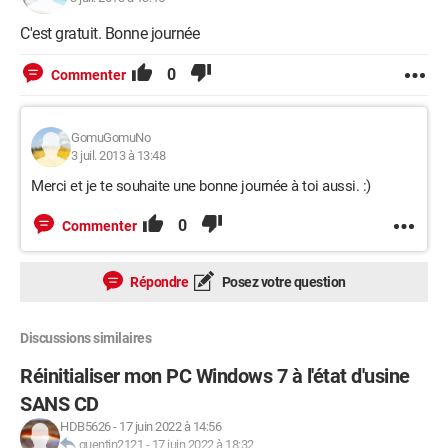
C'est gratuit. Bonne journée
0
Commenter
GomuGomuNo
3 juil. 2013 à 13:48
Merci et je te souhaite une bonne journée à toi aussi. :)
0
Commenter
Répondre
Posez votre question
Discussions similaires
Réinitialiser mon PC Windows 7 à l'état d'usine
SANS CD
HDB5626
-
17 juin 2022 à 14:56
quentin2121
-
17 juin 2022 à 18:32