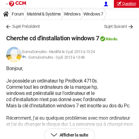
Question
Forum
Matériel & Système
Windows
Windows 7
Sujet Précédent
Sujet Suivant
Cherche cd d'installation windows 7
Résolu
GomuGomuNo
-
Modifié le 3 juil. 2013 à 13:24
GomuGomuNo -
3 juil. 2013 à 13:48
Bonjour,
Je possède un ordinateur hp ProBook 4710s.
Comme tout les ordinateurs de la marque hp,
windows est préinstallé sur l'ordinateur et le
cd d'installation n'est pas donné avec l'ordinateur.
Mais la clé d'installation windows 7 est inscrite au dos du Pc.
Récemment, j'ai eu quelques problèmes avec mon ordinateur
et j'ai du changer le disque dur. La personne qui à changé mon
disque dur m'a dit qu'il fallait réinstaller windows 7 et que si je
Afficher la suite
n'avais pas le cd d'installation, il fallait que je le demande à