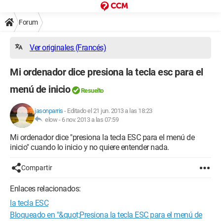
Forum
Ver originales (Francés)
Mi ordenador dice presiona la tecla esc para el
menú de inicio
Resuelto
jasonparris
-
Editado el 21 jun. 2013 a las 18:23
elow -
6 nov. 2013 a las 07:59
Mi ordenador dice "presiona la tecla ESC para el menú de
inicio" cuando lo inicio y no quiere entender nada.
Compartir
Enlaces relacionados:
la tecla ESC
Bloqueado en "&quot;Presiona la tecla ESC para el menú de