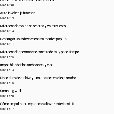
Problema de texturas en enshrouded
a las 18:40
Auto-invoked js function
a las 18:09
Mi ordenador ya no se recarga y va muy lento
a las 18:04
Descargar un software contra mcafee pop-up
a las 18:01
Mi ordenador permanece conectado muy poco tiempo
a las 17:55
Imposible abrir los archivos xsl y xlsx
a las 17:34
Disco duro de archivo ya no aparece en el explorador
a las 17:06
Samsung wallet
a las 16:58
Cómo empalmar receptor con altavoz exterior sin fi
a las 16:37