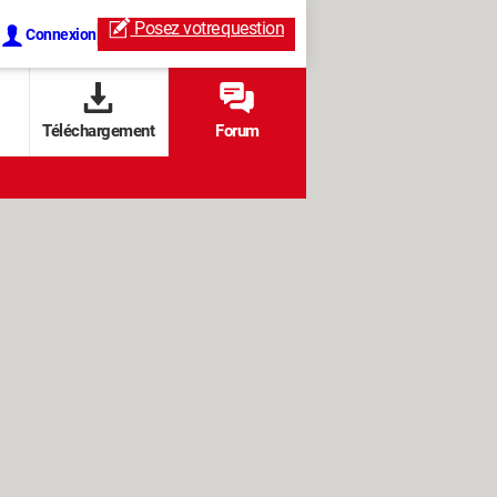
Posez votre
question
Connexion
Téléchargement
Forum