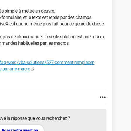
très simple à mettre en oeuvre.
e formulaire, et le texte est repris par des champs
tiveX est quand même plus fait pour ce genre de chose.
x pas de choix manuel, la seule solution est une macro.
commandes habituelles par les macros.
faq-word/vba-solutions/527-comment-remplacer-
e-par-une-macro
uvé la réponse que vous recherchez ?
Posez votre question