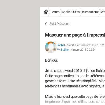
Forum
Applis & Sites
Bureautique
Wo
Sujet Précédent
Masquer une page à l'impres
iratihel
-
Modifié le 1 mars 2013 à 15:32
iratihel
-
4 mars 2013 à 22:54
Bonjour,
Je suis sous word 2010 et j'ai un fichi
Cette page contient toutes les référenc
genre de formulaire très simplifié). M
références modifiables avec signets, la
Mais le hic, c'est que cette page de réfé
imprimée et que mes utilisateurs sont d