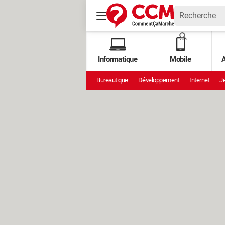
Informatique
Mobile
A
Bureautique
Développement
Internet
Je