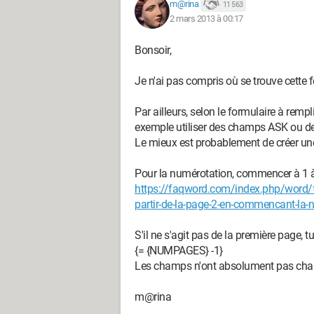
m@rina
11 563
2 mars 2013 à 00:17
Bonsoir,
Je n'ai pas compris où se trouve cette f
Par ailleurs, selon le formulaire à rempl
exemple utiliser des champs ASK ou d
Le mieux est probablement de créer un
Pour la numérotation, commencer à 1 à 
https://faqword.com/index.php/word
partir-de-la-page-2-en-commencant-la-
S'il ne s'agit pas de la première page, 
{= {NUMPAGES} -1}
Les champs n'ont absolument pas chang
m@rina