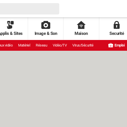
pplis & Sites
Image & Son
Maison
Securité
ux vidéo
Matériel
Réseau
Vidéo/TV
Virus/Sécurité
Emploi