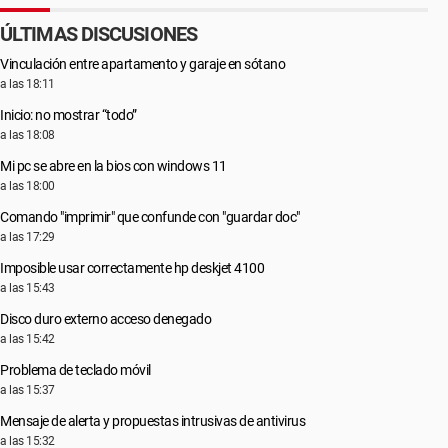
ÚLTIMAS DISCUSIONES
Vinculación entre apartamento y garaje en sótano
a las 18:11
Inicio: no mostrar “todo”
a las 18:08
Mi pc se abre en la bios con windows 11
a las 18:00
Comando "imprimir" que confunde con "guardar doc"
a las 17:29
Imposible usar correctamente hp deskjet 4100
a las 15:43
Disco duro externo acceso denegado
a las 15:42
Problema de teclado móvil
a las 15:37
Mensaje de alerta y propuestas intrusivas de antivirus
a las 15:32