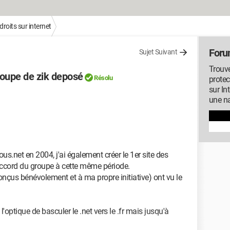
droits sur internet
Forum
Sujet Suivant
Trouve
oupe de zik deposé
Résolu
protec
sur In
une na
s.net en 2004, j'ai également créer le 1er site des
accord du groupe à cette même période.
onçus bénévolement et à ma propre initiative) ont vu le
'optique de basculer le .net vers le .fr mais jusqu'à