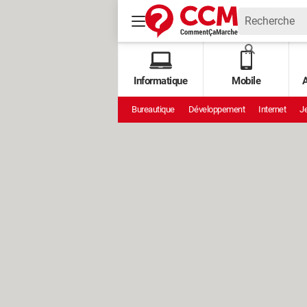
Informatique
Mobile
A
Bureautique
Développement
Internet
Je