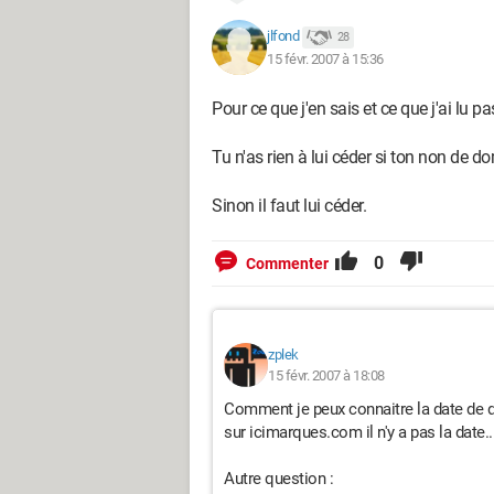
jlfond
28
15 févr. 2007 à 15:36
Pour ce que j'en sais et ce que j'ai lu p
Tu n'as rien à lui céder si ton non de
Sinon il faut lui céder.
0
Commenter
zplek
15 févr. 2007 à 18:08
Comment je peux connaitre la date de 
sur icimarques.com il n'y a pas la date..
Autre question :