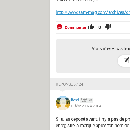
http://www.sam-mag.com/archives/dro
0
Commenter
Vous n’avez pas tro
RÉPONSE 5 / 24
jlfond
28
15 févr. 2007 à 20:04
Si tu as déposé avant, il n'y a pas de p
enregistre la marque après ton nom de