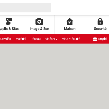
pplis & Sites
Image & Son
Maison
Securité
ux vidéo
Matériel
Réseau
Vidéo/TV
Virus/Sécurité
Emploi