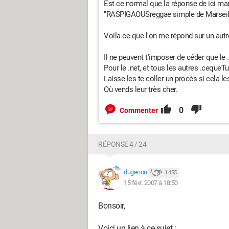
Est ce normal que la réponse de ici ma
"RASPIGAOUSreggae simple de Marseille
Voila ce que l'on me répond sur un autr
Il ne peuvent t'imposer de céder que le 
Pour le .net, et tous les autres .cequeTu
Laisse les te coller un procès si cela le
Où vends leur très cher.
0
Commenter
RÉPONSE 4 / 24
dugenou
1 455
15 févr. 2007 à 18:50
Bonsoir,
Voici un lien à ce sujet :