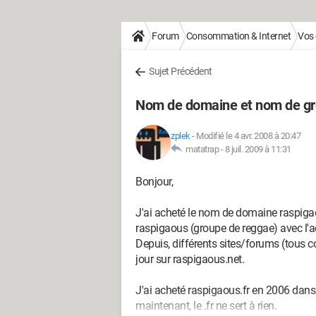
Forum
Consommation & Internet
Vos 
Sujet Précédent
Nom de domaine et nom de gr
zplek
-
Modifié le 4 avr. 2008 à 20:47
matatrap -
8 juil. 2009 à 11:31
Bonjour,
J'ai acheté le nom de domaine raspigaou
raspigaous (groupe de reggae) avec l'
Depuis, différents sites/forums (tous c
jour sur raspigaous.net.
J'ai acheté raspigaous.fr en 2006 dans l
maintenant, le .fr ne sert à rien.