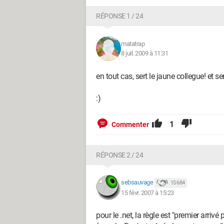
RÉPONSE 1 / 24
matatrap
8 juil. 2009 à 11:31
en tout cas, sert le jaune collegue! et se
:)
1
Commenter
RÉPONSE 2 / 24
sebsauvage
15 684
15 févr. 2007 à 15:23
pour le .net, la règle est "premier arrivé 