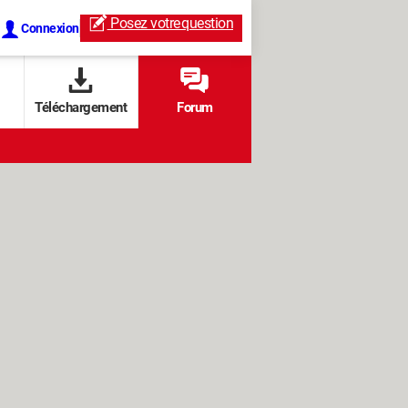
Posez votre
question
Connexion
Téléchargement
Forum