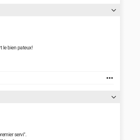
rt le bien pateux!
premier servi".