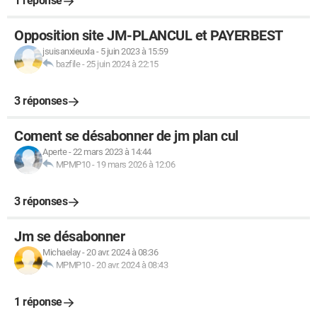
1 réponse
Opposition site JM-PLANCUL et PAYERBEST
jsuisanxieuxla
-
5 juin 2023 à 15:59
bazfile
-
25 juin 2024 à 22:15
3 réponses
Coment se désabonner de jm plan cul
Aperte
-
22 mars 2023 à 14:44
MPMP10
-
19 mars 2026 à 12:06
3 réponses
Jm se désabonner
Michaelay
-
20 avr. 2024 à 08:36
MPMP10
-
20 avr. 2024 à 08:43
1 réponse