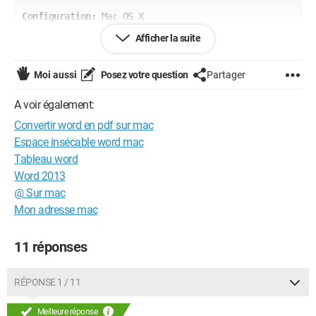
Configuration: 
Mac OS X

Safari 419.3
Afficher la suite
Moi aussi
Posez votre question
Partager
A voir également:
Convertir word en pdf sur mac
Espace insécable word mac
Tableau word
Word 2013
@ Sur mac
Mon adresse mac
11 réponses
RÉPONSE 1 / 11
Meilleure réponse