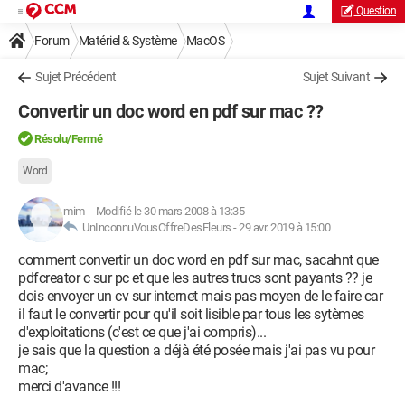
Question
Forum
Matériel & Système
MacOS
Sujet Précédent
Sujet Suivant
Convertir un doc word en pdf sur mac ??
Résolu/Fermé
Word
mim-
-
Modifié le 30 mars 2008 à 13:35
UnInconnuVousOffreDesFleurs -
29 avr. 2019 à 15:00
comment convertir un doc word en pdf sur mac, sacahnt que
pdfcreator c sur pc et que les autres trucs sont payants ?? je
dois envoyer un cv sur internet mais pas moyen de le faire car
il faut le convertir pour qu'il soit lisible par tous les sytèmes
d'exploitations (c'est ce que j'ai compris)...
je sais que la question a déjà été posée mais j'ai pas vu pour
mac;
merci d'avance !!!