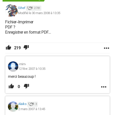
Gihef
2 781
Modifié le 30 mars 2008 à 13:35
Fichier--Imprimer
PDF ?
Enregistrer en format PDF...
219
-mim-
12 févr. 2007 à 10:35
merci beaucoup !
0
Alaiks
3
2 mars 2007 à 13:45