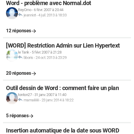
Word - problème avec Normal.dot
ReyCmo
-
6 févr. 2007 à 20:44
jeanniot
-
4 juil. 2013 à 18:33
12 réponses
[WORD] Restriction Admin sur Lien Hypertext
le Tank
-
5 févr. 2007 à 21:28
bboris
-
24 oct. 2013 à 23:29
20 réponses
Outil dessin de Word : comment faire un plan
tonton27
-
31 janv. 2007 à 11:40
mamaiiiiiii
-
23 janv. 2014 à 18:22
5 réponses
Insertion automatique de la date sous WORD