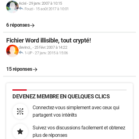
Acixi
-
29 janv. 2007 à 10:15
Fouzi
-
15 août 2017 à 10:01
6 réponses
Fichier Word illisible, tout crypté!
devinci_
-
25 févr. 2007 à 14:22
1-UP
-
27 janv. 2015 à 15:06
15 réponses
DEVENEZ MEMBRE EN QUELQUES CLICS
Connectez-vous simplement avec ceux qui
partagent vos intérêts
Suivez vos discussions facilement et obtenez
plus de réponses