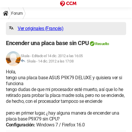
Forum
Ver originales (Francés)
Encender una placa base sin CPU
Resuelto
Skala
-
Editado el 14 dic. 2012 a las 16:05
Skala -
14 dic. 2012 a las 17:08
Hola,
tengo una placa base ASUS P9X79 DELUXE y quisiera ver si
funciona
tengo dudas de que mi procesador esté muerto, así que lo he
retirado para probar la placa madre sola, pero no se enciende,
de hecho, con el procesador tampoco se enciende
pero en primer lugar, ¿hay alguna manera de encender una
placa base P9X79 sin CPU?
Configuración:
Windows 7 / Firefox 16.0