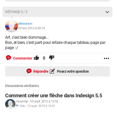
RÉPONSE 5 / 5
ptinourson
29 nov. 2012 à 09:14
Arf, c'est bien dommage...
Bon, et bien, c'est parti pour refaire chaque tableau page par
page :-/
0
Commenter
Répondre
Posez votre question
Discussions similaires
Comment créer une flèche dans Indesign 5.5
choumby
-
23 sept. 2012 à 12:52
lala
-
19 sept. 2019 à 18:41