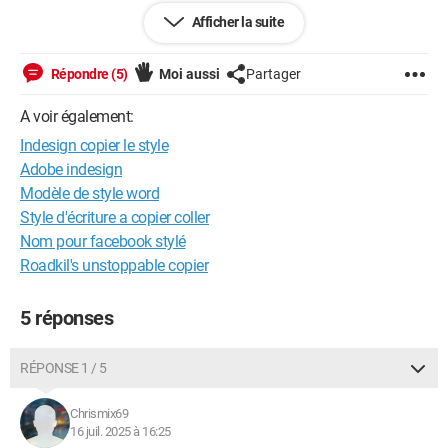
Afficher la suite
mais quand je copie mon ancien tableau et que je le colle
dans le nouveau, l'ancienne mise en forme écrase la
nouvelle...
Répondre (5)
Moi aussi
Partager
Comment puis-je faire pour ne copier que le texte ?
A voir également:
Indesign copier le style
J'ai essayé de convertir mon tableau en texte (tabulations,
Adobe indesign
paragraphe) mais cela me donne un résultat abbérrant.
Modèle de style word
Please help !
Style d'écriture a copier coller
Nom pour facebook stylé
Roadkil's unstoppable copier
5 réponses
RÉPONSE 1 / 5
Chrismix69
16 juil. 2025 à 16:25