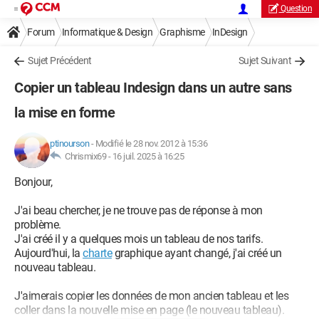
Question
Forum
Informatique & Design
Graphisme
InDesign
Sujet Précédent
Sujet Suivant
Copier un tableau Indesign dans un autre sans
la mise en forme
ptinourson
-
Modifié le 28 nov. 2012 à 15:36
Chrismix69 -
16 juil. 2025 à 16:25
Bonjour,
J'ai beau chercher, je ne trouve pas de réponse à mon
problème.
J'ai créé il y a quelques mois un tableau de nos tarifs.
Aujourd'hui, la
charte
graphique ayant changé, j'ai créé un
nouveau tableau.
J'aimerais copier les données de mon ancien tableau et les
coller dans la nouvelle mise en page (le nouveau tableau).