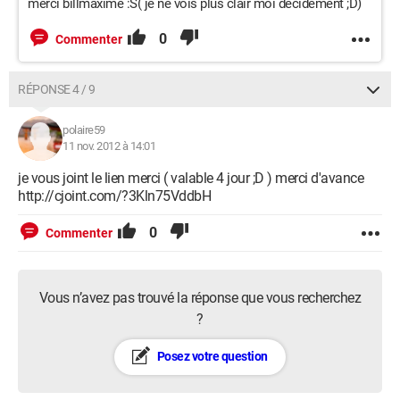
merci billmaxime :S( je ne vois plus clair moi décidement ;D)
0
Commenter
RÉPONSE 4 / 9
polaire59
11 nov. 2012 à 14:01
je vous joint le lien merci ( valable 4 jour ;D ) merci d'avance
http://cjoint.com/?3Kln75VddbH
0
Commenter
Vous n’avez pas trouvé la réponse que vous recherchez
?
Posez votre question