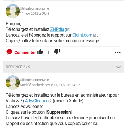
Utilisateur anonyme
11 nov. 2012 à 09:43
Bonjour,
Téléchargez et installez
ZHPdiag
Lancez le et hébergez le rapport sur
Cjoint.com
.
Copiez/collez le lien dans votre prochain message.
1
Commenter
RÉPONSE 2 / 9
Utilisateur anonyme
Modifié par lordenoy le 11/11/2012 14:17
Téléchargez et installez sur le bureau en administrateur (pour
Vista & 7)
AdwCleaner
(merci à Xplode)
Lancez AdwCleaner
Cliquez sur le bouton [
Suppression
]
Laissez travailler, l'ordinateur sera redémarré produisant un
rapport de désinfection que vous copiez/coller ici.