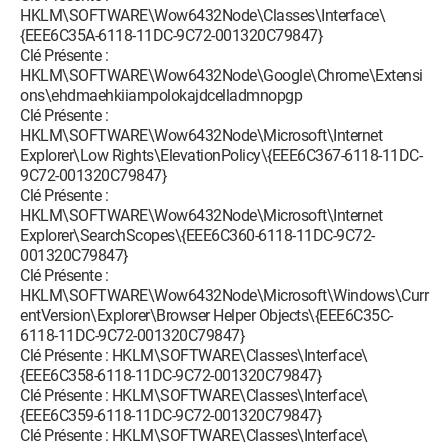
HKLM\SOFTWARE\Wow6432Node\Classes\Interface\
{EEE6C35A-6118-11DC-9C72-001320C79847}
Clé Présente :
HKLM\SOFTWARE\Wow6432Node\Google\Chrome\Extensi
ons\ehdmaehkiiampolokajdcelladmnopgp
Clé Présente :
HKLM\SOFTWARE\Wow6432Node\Microsoft\Internet
Explorer\Low Rights\ElevationPolicy\{EEE6C367-6118-11DC-
9C72-001320C79847}
Clé Présente :
HKLM\SOFTWARE\Wow6432Node\Microsoft\Internet
Explorer\SearchScopes\{EEE6C360-6118-11DC-9C72-
001320C79847}
Clé Présente :
HKLM\SOFTWARE\Wow6432Node\Microsoft\Windows\Curr
entVersion\Explorer\Browser Helper Objects\{EEE6C35C-
6118-11DC-9C72-001320C79847}
Clé Présente : HKLM\SOFTWARE\Classes\Interface\
{EEE6C358-6118-11DC-9C72-001320C79847}
Clé Présente : HKLM\SOFTWARE\Classes\Interface\
{EEE6C359-6118-11DC-9C72-001320C79847}
Clé Présente : HKLM\SOFTWARE\Classes\Interface\