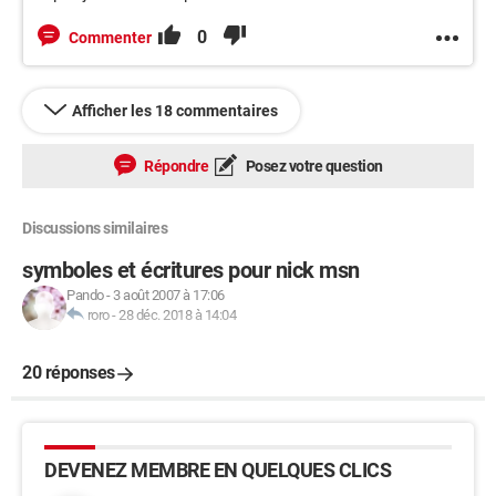
0
Commenter
Afficher les 18 commentaires
Répondre
Posez votre question
Discussions similaires
symboles et écritures pour nick msn
Pando
-
3 août 2007 à 17:06
roro
-
28 déc. 2018 à 14:04
20 réponses
DEVENEZ MEMBRE EN QUELQUES CLICS