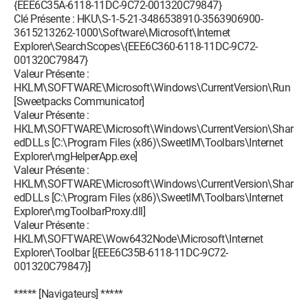
{EEE6C35A-6118-11DC-9C72-001320C79847}
Clé Présente : HKU\S-1-5-21-3486538910-3563906900-
3615213262-1000\Software\Microsoft\Internet
Explorer\SearchScopes\{EEE6C360-6118-11DC-9C72-
001320C79847}
Valeur Présente :
HKLM\SOFTWARE\Microsoft\Windows\CurrentVersion\Run
[Sweetpacks Communicator]
Valeur Présente :
HKLM\SOFTWARE\Microsoft\Windows\CurrentVersion\Shar
edDLLs [C:\Program Files (x86)\SweetIM\Toolbars\Internet
Explorer\mgHelperApp.exe]
Valeur Présente :
HKLM\SOFTWARE\Microsoft\Windows\CurrentVersion\Shar
edDLLs [C:\Program Files (x86)\SweetIM\Toolbars\Internet
Explorer\mgToolbarProxy.dll]
Valeur Présente :
HKLM\SOFTWARE\Wow6432Node\Microsoft\Internet
Explorer\Toolbar [{EEE6C35B-6118-11DC-9C72-
001320C79847}]
***** [Navigateurs] *****