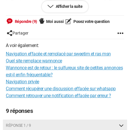
in ?) et internet toolbar 4.6 sweet pack ( je n'ose pas l'effacer
Afficher la suite
ce dernier) merci pour toute l'aide qui pourrat m'être apportée.
;D
Répondre (9)
Moi aussi
Posez votre question
Partager
A voir également:
Navigation effacée et remplacé par sweetim et ras msn
Quel site remplace wannonce
Wannonce est de retour : le sulfureux site de petites annonces
est-il enfin fréquentable?
Navigation privée
Comment récupérer une discussion effacée sur whatsapp
Comment retrouver une notification effacée par erreur ?
9 réponses
RÉPONSE 1 / 9