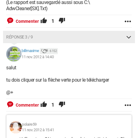
(Le rapport est sauvegardé aussi sous C:\
AdwCleaner[SX].Txt)
1
Commenter
RÉPONSE 3 / 9
billmaxime
6 152
11 nov. 2012 à 14:40
salut
tu dois cliquer sur la flèche verte pour le télécharger
@+
1
Commenter
polaire59
11 nov. 2012 à 15:41