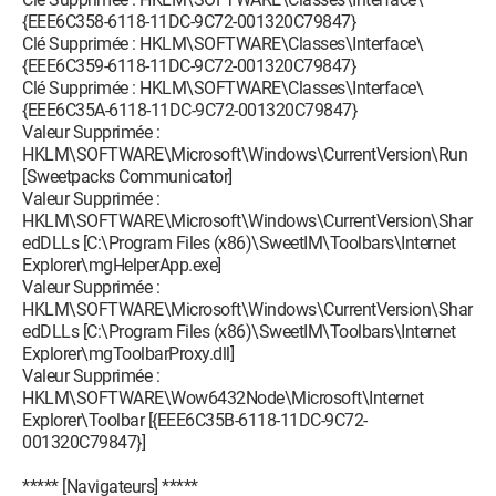
{EEE6C358-6118-11DC-9C72-001320C79847}
Clé Supprimée : HKLM\SOFTWARE\Classes\Interface\
{EEE6C359-6118-11DC-9C72-001320C79847}
Clé Supprimée : HKLM\SOFTWARE\Classes\Interface\
{EEE6C35A-6118-11DC-9C72-001320C79847}
Valeur Supprimée :
HKLM\SOFTWARE\Microsoft\Windows\CurrentVersion\Run
[Sweetpacks Communicator]
Valeur Supprimée :
HKLM\SOFTWARE\Microsoft\Windows\CurrentVersion\Shar
edDLLs [C:\Program Files (x86)\SweetIM\Toolbars\Internet
Explorer\mgHelperApp.exe]
Valeur Supprimée :
HKLM\SOFTWARE\Microsoft\Windows\CurrentVersion\Shar
edDLLs [C:\Program Files (x86)\SweetIM\Toolbars\Internet
Explorer\mgToolbarProxy.dll]
Valeur Supprimée :
HKLM\SOFTWARE\Wow6432Node\Microsoft\Internet
Explorer\Toolbar [{EEE6C35B-6118-11DC-9C72-
001320C79847}]
***** [Navigateurs] *****