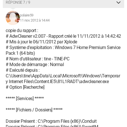
RÉPONSE 7 / 9
polaire59
11 nov. 2012 à 14:44
copie du rapport :
# AdwCleaner v2.007 - Rapport créé le 11/11/2012 à 14:42:42
# Mis à jour le 06/11/2012 par Xplode
# Système d'exploitation : Windows 7 Home Premium Service
Pack 1 (64 bits)
# Nom d'utilisateur : tine - TINE-PC
# Mode de démarrage : Normal
# Exécuté depuis :
C:\Users\tine\AppData\Local\Microsoft\Windows\Temporar
y Internet Files\Content.IE5\81L1RADT\adwcleaner.exe
# Option [Recherche]
***** [Services] *****
***** [Fichiers / Dossiers] *****
Dossier Présent : C:\Program Files (x86)\Conduit
Dossier Présent : C:\Program Files (x86)\SweetIM