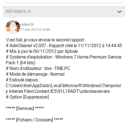
RÉPONSE 8 / 9
polaire59
11 nov. 2012 à 14:49
'c'est fait, je vous envoie le second rapport :
# AdwCleaner v2.007 - Rapport créé le 11/11/2012 à 14:44:45
# Mis à jour le 06/11/2012 par Xplode
# Système d'exploitation : Windows 7 Home Premium Service
Pack 1 (64 bits)
# Nom d'utilisateur : tine - TINE-PC
# Mode de démarrage : Normal
# Exécuté depuis :
C:\Users\tine\AppData\Local\Microsoft\Windows\Temporar
y Internet Files\Content.IE5\81L1RADT\adwcleaner.exe
# Option [Suppression]
***** [Services] *****
***** [Fichiers / Dossiers] *****