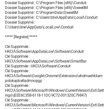
Dossier Supprimé : C:\Program Files (x86)\Conduit
Dossier Supprimé : C:\Program Files (x86)\SweetIM
Dossier Supprimé : C:\ProgramData\SweetIM
Dossier Supprimé : C:\Users\tine\AppData\Local\Conduit
Dossier Supprimé :
C:\Users\tine\AppData\LocalLow\Conduit
***** [Registre] *****
Clé Supprimée :
HKCU\Software\AppDataLow\Software\Conduit
Clé Supprimée :
HKCU\Software\AppDataLow\Software\SmartBar
Clé Supprimée : HKCU\Software\Conduit
Clé Supprimée :
HKCU\Software\Google\Chrome\Extensions\ehdmaehkiiam
polokajdcelladmnopgp
Clé Supprimée :
HKCU\Software\Microsoft\Windows\CurrentVersion\Ext\Sett
ings\{EEE6C35B-6118-11DC-9C72-001320C79847}
Clé Supprimée :
HKCU\Software\Microsoft\Windows\CurrentVersion\Ext\Sett