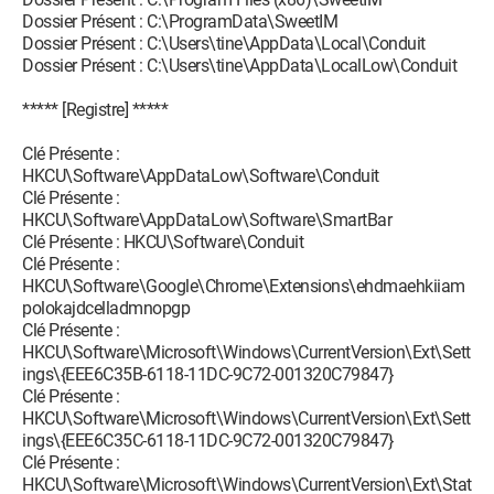
Dossier Présent : C:\ProgramData\SweetIM
Dossier Présent : C:\Users\tine\AppData\Local\Conduit
Dossier Présent : C:\Users\tine\AppData\LocalLow\Conduit
***** [Registre] *****
Clé Présente :
HKCU\Software\AppDataLow\Software\Conduit
Clé Présente :
HKCU\Software\AppDataLow\Software\SmartBar
Clé Présente : HKCU\Software\Conduit
Clé Présente :
HKCU\Software\Google\Chrome\Extensions\ehdmaehkiiam
polokajdcelladmnopgp
Clé Présente :
HKCU\Software\Microsoft\Windows\CurrentVersion\Ext\Sett
ings\{EEE6C35B-6118-11DC-9C72-001320C79847}
Clé Présente :
HKCU\Software\Microsoft\Windows\CurrentVersion\Ext\Sett
ings\{EEE6C35C-6118-11DC-9C72-001320C79847}
Clé Présente :
HKCU\Software\Microsoft\Windows\CurrentVersion\Ext\Stat