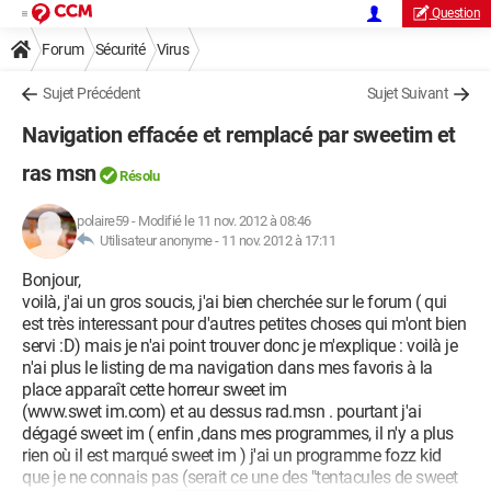
Question
Forum
Sécurité
Virus
Sujet Précédent
Sujet Suivant
Navigation effacée et remplacé par sweetim et
ras msn
Résolu
polaire59
-
Modifié le 11 nov. 2012 à 08:46
Utilisateur anonyme -
11 nov. 2012 à 17:11
Bonjour,
voilà, j'ai un gros soucis, j'ai bien cherchée sur le forum ( qui
est très interessant pour d'autres petites choses qui m'ont bien
servi :D) mais je n'ai point trouver donc je m'explique : voilà je
n'ai plus le listing de ma navigation dans mes favoris à la
place apparaît cette horreur sweet im
(www.swet im.com) et au dessus rad.msn . pourtant j'ai
dégagé sweet im ( enfin ,dans mes programmes, il n'y a plus
rien où il est marqué sweet im ) j'ai un programme fozz kid
que je ne connais pas (serait ce une des "tentacules de sweet