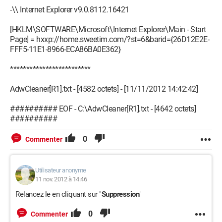
-\\ Internet Explorer v9.0.8112.16421
[HKLM\SOFTWARE\Microsoft\Internet Explorer\Main - Start
Page] = hxxp://home.sweetim.com/?st=6&barid={26D12E2E-
FFF5-11E1-8966-ECA86BA0E362}
*************************
AdwCleaner[R1].txt - [4582 octets] - [11/11/2012 14:42:42]
########## EOF - C:\AdwCleaner[R1].txt - [4642 octets]
##########
0
Commenter
Utilisateur anonyme
11 nov. 2012 à 14:46
Relancez le en cliquant sur "
Suppression
"
0
Commenter