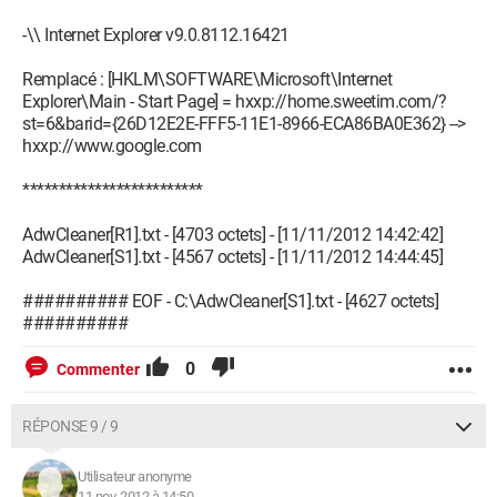
-\\ Internet Explorer v9.0.8112.16421
Remplacé : [HKLM\SOFTWARE\Microsoft\Internet
Explorer\Main - Start Page] = hxxp://home.sweetim.com/?
st=6&barid={26D12E2E-FFF5-11E1-8966-ECA86BA0E362} -->
hxxp://www.google.com
*************************
AdwCleaner[R1].txt - [4703 octets] - [11/11/2012 14:42:42]
AdwCleaner[S1].txt - [4567 octets] - [11/11/2012 14:44:45]
########## EOF - C:\AdwCleaner[S1].txt - [4627 octets]
##########
0
Commenter
RÉPONSE 9 / 9
Utilisateur anonyme
11 nov. 2012 à 14:50