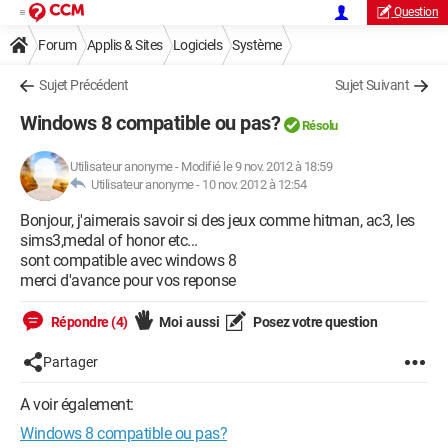
Question
Forum
Applis & Sites
Logiciels
Système
Sujet Précédent
Sujet Suivant
Windows 8 compatible ou pas?
Résolu
Utilisateur anonyme
-
Modifié le 9 nov. 2012 à 18:59
Utilisateur anonyme -
10 nov. 2012 à 12:54
Bonjour, j'aimerais savoir si des jeux comme hitman, ac3, les
sims3,medal of honor etc...
sont compatible avec windows 8
merci d'avance pour vos reponse
Répondre (4)
Moi aussi
Posez votre question
Partager
A voir également:
Windows 8 compatible ou pas?