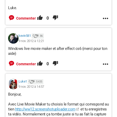
Luke.
0
Commenter
kevin581
86
9 nov. 2012 à 12:21
Windows live movie maker et after effect cs6 (merci pour ton
aide)
0
Commenter
Luke1
5 435
9 nov. 2012 à 14:57
Bonjour,
Avec Live Movie Maker tu choisis le format qui correspond au
tien
http://ww12.screenshotuploader.com
et tu enregistres
ta vidéo. Normalement ça tombe juste si tu as fait la capture