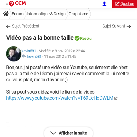
Question
Forum
Informatique & Design
Graphisme
Sujet Précédent
Sujet Suivant
Vidéo pas a la bonne taille
Résolu
kevin581
-
Modifié le 8 nov. 2012 à 22:44
kevin581
-
11 nov. 2012 à 11:45
Bonjour, j'ai posté une vidéo sur Youtube, seulement elle n'est
pas a la taille de l'écran j'aimerai savoir comment la lui mettre
s'il vous plait, merci d'avance ;)
Si sa peut vous aidez voici le lien de la vidéo :
https://www.youtube.com/watch?v=T69UcHoDWLM
--
Chacun s'aide comme il peut
Afficher la suite
Un peu d'aide fait grand bien