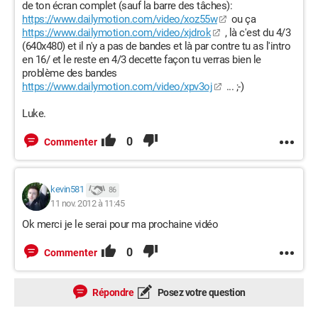
de ton écran complet (sauf la barre des tâches):
https://www.dailymotion.com/video/xoz55w
ou ça
https://www.dailymotion.com/video/xjdrok
, là c'est du 4/3
(640x480) et il n'y a pas de bandes et là par contre tu as l'intro
en 16/ et le reste en 4/3 decette façon tu verras bien le
problème des bandes
https://www.dailymotion.com/video/xpv3oj
... ;-)
Luke.
0
Commenter
kevin581
86
11 nov. 2012 à 11:45
Ok merci je le serai pour ma prochaine vidéo
0
Commenter
Répondre
Posez votre question