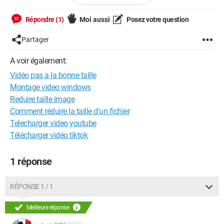
Il faut aider ce qui ne peuvent le faire eux-mêmes
Conseiller est aisé, aider est difficile
Répondre (1)
Moi aussi
Posez votre question
Partager
A voir également:
Vidéo pas a la bonne taille
Montage video windows
Reduire taille image
Comment réduire la taille d'un fichier
Telecharger video youtube
Télécharger vidéo tiktok
1 réponse
RÉPONSE 1 / 1
Meilleure réponse