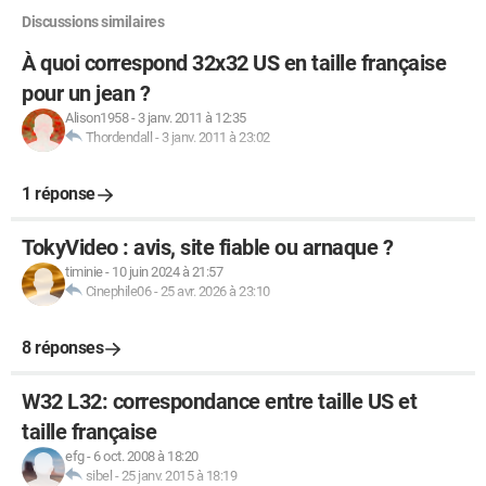
Discussions similaires
À quoi correspond 32x32 US en taille française
pour un jean ?
Alison1958
-
3 janv. 2011 à 12:35
Thordendall
-
3 janv. 2011 à 23:02
1 réponse
TokyVideo : avis, site fiable ou arnaque ?
timinie
-
10 juin 2024 à 21:57
Cinephile06
-
25 avr. 2026 à 23:10
8 réponses
W32 L32: correspondance entre taille US et
taille française
efg
-
6 oct. 2008 à 18:20
sibel
-
25 janv. 2015 à 18:19