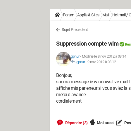
Forum
Applis & Sites
Mail
Hotmail / 
Sujet Précédent
Suppression compte wlm
Rés
gpnur
-
Modifié le 8 nov. 2012 à 08:14
gpnur
-
9 nov. 2012 à 08:12
Bonjour,
sur ma messagerie windows live mail h
affiche mis par erreur si vous aviez la 
merci d avance
cordialement
Répondre (3)
Moi aussi
Pose