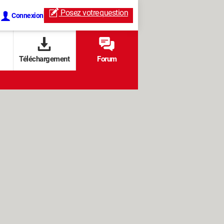
Posez votre
question
Connexion
Téléchargement
Forum