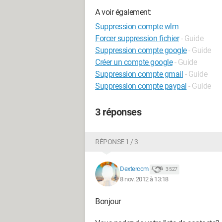
A voir également:
Suppression compte wlm
Forcer suppression fichier
- Guide
Suppression compte google
- Guide
Créer un compte google
- Guide
Suppression compte gmail
- Guide
Suppression compte paypal
- Guide
3 réponses
RÉPONSE 1 / 3
Dexterccm
3 527
8 nov. 2012 à 13:18
Bonjour