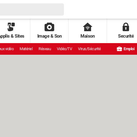
pplis & Sites
Image & Son
Maison
Securité
ux vidéo
Matériel
Réseau
Vidéo/TV
Virus/Sécurité
Emploi