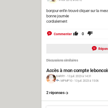
bonjour enfin trouvé cliquer sur la mess
bonne journée
cordialement
0
Commenter
Répon
Discussions similaires
Accès à mon compte leboncoi
BARRY
-
13 juil. 2023 à 14:31
MPMP10
-
13 juil. 2023 à 15:06
2 réponses