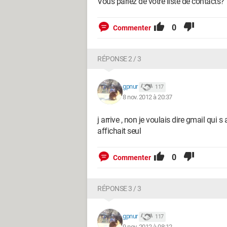
Vous parlez de votre liste de contacts?
0
Commenter
RÉPONSE 2 / 3
gpnur
117
8 nov. 2012 à 20:37
j arrive , non je voulais dire gmail qui
affichait seul
0
Commenter
RÉPONSE 3 / 3
gpnur
117
9 nov. 2012 à 08:12