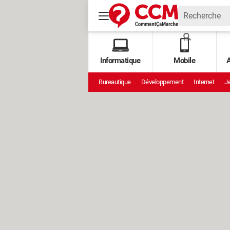
Informatique
Mobile
A
Bureautique
Développement
Internet
Je