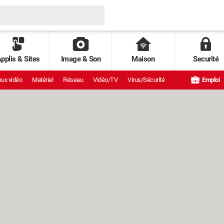
pplis & Sites
Image & Son
Maison
Securité
ux vidéo
Matériel
Réseau
Vidéo/TV
Virus/Sécurité
Emploi