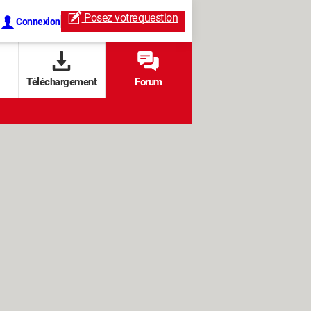
Posez votre
question
Connexion
Téléchargement
Forum