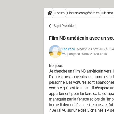
Forum
Discussions générales
Cinéma /
Sujet Précédent
Film NB américain avec un seu
juan Paoo
-
Modifié le 4 nov. 2012 à 16:4
juan paoo -
5 nov. 2012 à 12:45
Bonjour,
Je cherche un film NB américain vers 1
D'aprés mes souvenirs, un homme sort à l
personne. Les voitures sont abandonées,
compte qu'il est tout seul. Il récupère
appartement pour lui faire da la compagn
manequin par la fenetre et lors de l'impa
immediatement à sa recherche. Je n'ai pl
? Je l'ai vu sur une des 3 chaines TV 