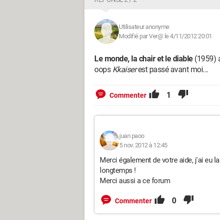
Utilisateur anonyme
Modifié par Ver@ le 4/11/2012 20:01
Le monde, la chair et le diable
(1959) 
oops
Kkaiser
est passé avant moi...
1
Commenter
juan paoo
5 nov. 2012 à 12:45
Merci également de votre aide, j'ai eu l
longtemps !
Merci aussi a ce forum
0
Commenter