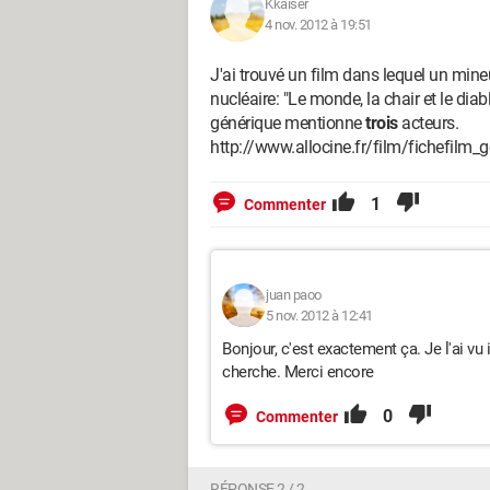
Kkaiser
4 nov. 2012 à 19:51
J'ai trouvé un film dans lequel un mine
nucléaire: "Le monde, la chair et le dia
générique mentionne
trois
acteurs.
http://www.allocine.fr/film/fichefilm
1
Commenter
juan paoo
5 nov. 2012 à 12:41
Bonjour, c'est exactement ça. Je l'ai vu 
cherche. Merci encore
0
Commenter
RÉPONSE 2 / 2