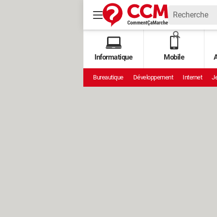
Informatique
Mobile
A
Bureautique
Développement
Internet
Je