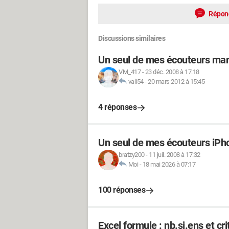
Répon
Discussions similaires
Un seul de mes écouteurs marc
VM_417
-
23 déc. 2008 à 17:18
vali54
-
20 mars 2012 à 15:45
4 réponses
Un seul de mes écouteurs iPho
bratzy200
-
11 juil. 2008 à 17:32
Moi
-
18 mai 2026 à 07:17
100 réponses
Excel formule : nb.si.ens et cri