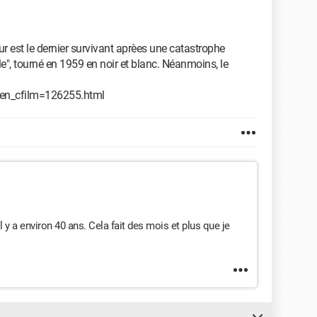
ur est le dernier survivant aprèes une catastrophe
ble", tourné en 1959 en noir et blanc. Néanmoins, le
_gen_cfilm=126255.html
il y a environ 40 ans. Cela fait des mois et plus que je