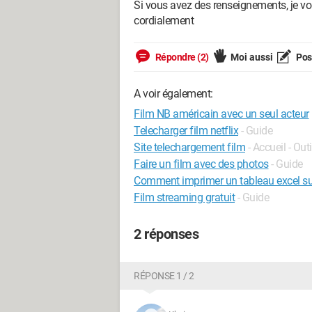
Si vous avez des renseignements, je vo
cordialement
Répondre (2)
Moi aussi
Pose
A voir également:
Film NB américain avec un seul acteur
Telecharger film netflix
- Guide
Site telechargement film
- Accueil - Outi
Faire un film avec des photos
- Guide
Comment imprimer un tableau excel su
Film streaming gratuit
- Guide
2 réponses
RÉPONSE 1 / 2