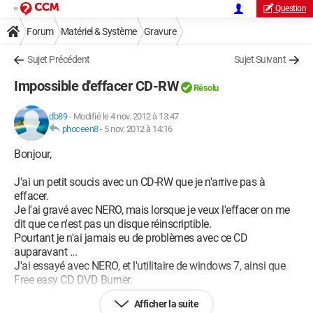
Question
Forum
Matériel & Système
Gravure
Sujet Précédent
Sujet Suivant
Impossible d'effacer CD-RW
Résolu
db89
-
Modifié le 4 nov. 2012 à 13:47
phoceen8
-
5 nov. 2012 à 14:16
Bonjour,
J'ai un petit soucis avec un CD-RW que je n'arrive pas à
effacer.
Je l'ai gravé avec NERO, mais lorsque je veux l'effacer on me
dit que ce n'est pas un disque réinscriptible.
Pourtant je n'ai jamais eu de problèmes avec ce CD
auparavant ...
J'ai essayé avec NERO, et l'utilitaire de windows 7, ainsi que
Free easy CD DVD Burner.
Afficher la suite
Avez vous une idée ?