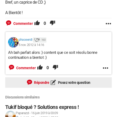
Bref, un caprice de CD ;)
A Bientôt !
0
Commenter
phoceen8
160
5 nov. 2012 à 14:16
Ah bah parfait alors :) content que ce soit résolu bonne
continuation a bientot :)
0
Commenter
Répondre
Posez votre question
Discussions similaires
Tukif bloqué ? Solutions express !
Paparazzi
-
16 juin 2019 à 03:09