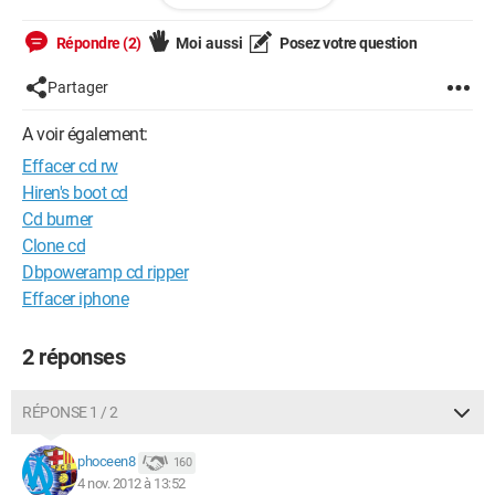
Merci d'avance
Répondre (2)
Moi aussi
Posez votre question
Partager
A voir également:
Effacer cd rw
Hiren's boot cd
Cd burner
Clone cd
Dbpoweramp cd ripper
Effacer iphone
2 réponses
RÉPONSE 1 / 2
phoceen8
160
4 nov. 2012 à 13:52