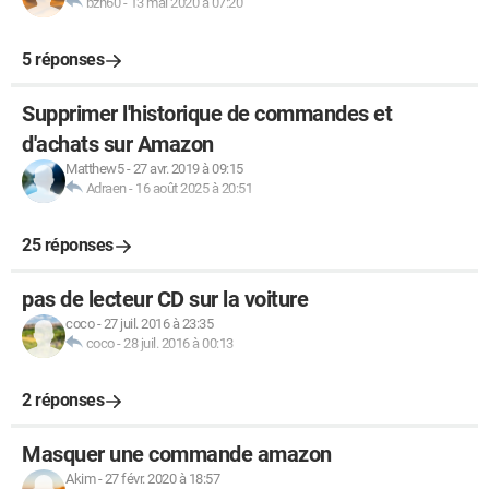
bzh60
-
13 mai 2020 à 07:20
5 réponses
Supprimer l'historique de commandes et
d'achats sur Amazon
Matthew5
-
27 avr. 2019 à 09:15
Adraen
-
16 août 2025 à 20:51
25 réponses
pas de lecteur CD sur la voiture
coco
-
27 juil. 2016 à 23:35
coco
-
28 juil. 2016 à 00:13
2 réponses
Masquer une commande amazon
Akim
-
27 févr. 2020 à 18:57