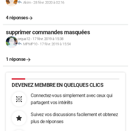
Akim
-
28 févr. 2020 à 02:16
4 réponses
supprimer commandes masquées
orqua12
-
17 févr. 2019 à 15:38
MPMP10
-
17 févr. 2019 à 15:54
1 réponse
DEVENEZ MEMBRE EN QUELQUES CLICS
Connectez-vous simplement avec ceux qui
partagent vos intérêts
Suivez vos discussions facilement et obtenez
plus de réponses